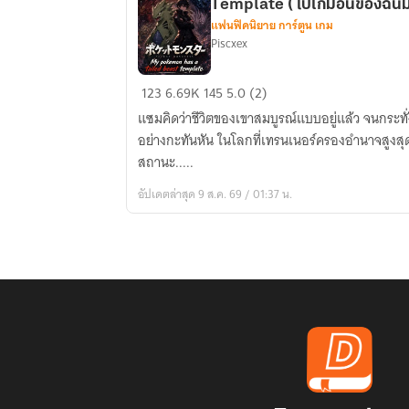
Template ( โปเกมอนของฉันมี
แฟนฟิคนิยาย การ์ตูน เกม
Piscxex
Pokemon:
123
6.69K
145
5.0 (2)
My
แซมคิดว่าชีวิตของเขาสมบูรณ์แบบอยู่แล้ว จนกระทั
Pokemon
อย่างกะทันหัน ในโลกที่เทรนเนอร์ครองอำนาจสูงส
Has
สถานะ.....
a
อัปเดตล่าสุด 9 ส.ค. 69 / 01:37 น.
Tailed
Beast
Template
(
โปเก
มอน
ของ
ฉัน
มี
เทมเพลต