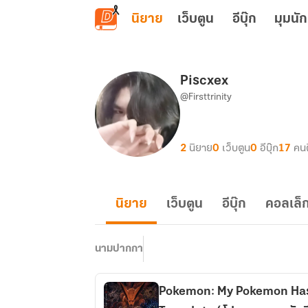
ข้ามไปยังเนื้อหาหลัก
นิยาย
เว็บตูน
อีบุ๊ก
มุมนัก
Piscxex
@Firsttrinity
2
นิยาย
0
เว็บตูน
0
อีบุ๊ก
17
คน
นิยาย
เว็บตูน
อีบุ๊ก
คอลเล็ก
นามปากกา
Pokemon: My Pokemon Has 