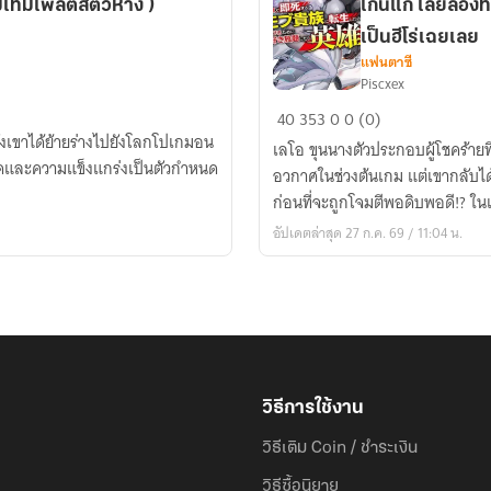
เทมเพลตสัตว์หาง )
เกินแก้ เลยลองท
เป็นฮีโร่เฉยเลย
แฟนตาซี
Piscxex
เกิด
40
353
0
0 (0)
เป็น
่งเขาได้ย้ายร่างไปยังโลกโปเกมอน
เลโอ ขุนนางตัวประกอบผู้โชคร้ายท
ตัว
ุดและความแข็งแกร่งเป็นตัวกำหนด
อวกาศในช่วงต้นเกม แต่เขากลับได
ละคร
ก่อนที่จะถูกโจมตีพอดิบพอดี!? ในเมื่
ที่
อัปเดตล่าสุด 27 ก.ค. 69 / 11:04 น.
ต้อง
ตาย
ตอน
เปิด
เรื่อง
ใน
จังหวะ
วิธีการใช้งาน
ที่
สาย
วิธีเติม Coin / ชำระเงิน
เกิน
วิธีซื้อนิยาย