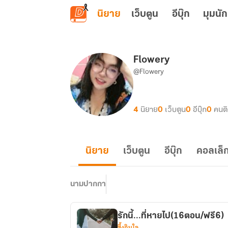
ข้ามไปยังเนื้อหาหลัก
นิยาย
เว็บตูน
อีบุ๊ก
มุมนัก
Flowery
@Flowery
4
นิยาย
0
เว็บตูน
0
อีบุ๊ก
0
คนต
นิยาย
เว็บตูน
อีบุ๊ก
คอลเล็ก
นามปากกา
รักนี้...ที่หายไป(16ตอน/ฟรี6)
ซึ้งกินใจ