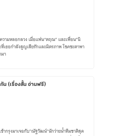
ยเป็นความหลอกลวง เมื่อแฟน“ตฤณ” และเพื่อน”นิ
้ามา
ัน (เรื่องสั้น อ่านฟรี)
เข้ากรุงมาเจอกับ"ณัฐวัฒน์"นักว่ายน้ำทีมชาติสุด