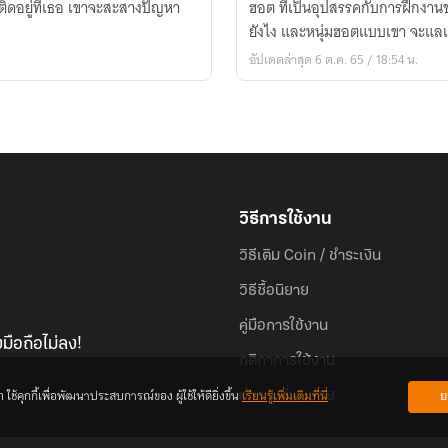
ฮอต ที่เป็นอุปสรรคกับการฝึกงาน
มา
ยังไง และหนุ่มฮอตแบบเขา จะแลเ
รัก
อัปเดตล่าสุด 6 ต.ค. 65 / 18:54 น.
กัน
(เรื่อง
สั้น
อ่าน
ฟรี)
วิธีการใช้งาน
วิธีเติม Coin / ชำระเงิน
วิธีซื้อนิยาย
คู่มือการใช้งาน
มือถือไม่ลง!
กติกาการใช้งาน
้คุกกี้เพื่อพัฒนาประสบการณ์ของ ผู้ใช้ให้ดียิ่งขึ้น
เรียนรู้เพิ่มเติมที่นี่
ย
คำถามที่พบบ่อย