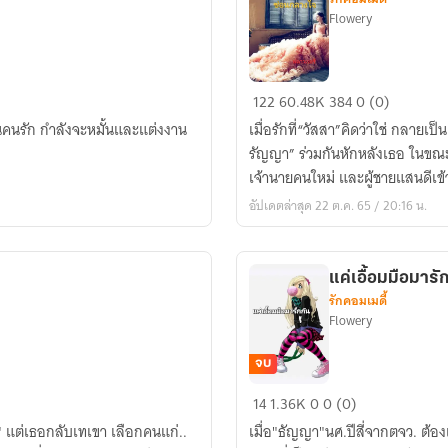
Flowery
รัก
122
60.48K
384
0 (0)
ซ้อน
รินคนรัก กำลังจะหมั้นและแต่งงาน
เมื่อรักที่“วัสสา”คิดว่าใช่ กลา
ซ่อน
รัญญา” ร่วมกันหักหลังเธอ ในขณะที่เธอกำลังสูญเสียรักและมิตรภาพ โชคชะตาพา
กลาง
เจ้านายคนใหม่ และผู้ชายแสนดีเข
ใจ[จาง
อัปเดตล่าสุด 22 ต.ค. 65 / 20:16 น.
หลง]
แค่เอื้อมมือมารักก
รักคอมเมดี้
Flowery
จบ
แค่
14
1.36K
0
0 (0)
เอื้อม
 แต่เธอกลับเทเขา เลือกคนแก่..
เมื่อ"ธัญญา"นศ.ปีสี่จากตจว. ต้อง
มือ