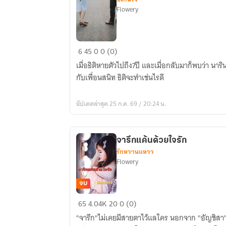
Flowery
รัก
6
45
0
0 (0)
นี้...ที่
เมื่อธิติหายตัวไปถึง7ปี และเมื่อกลับมาก็พบว่า นา
หาย
กับเพื่อนสนิท ธิติจะทำเช่นไรดี
ไป(16ตอน/
ฟรี6)
อัปเดตล่าสุด 25 ก.ค. 69 / 20:24 น.
จารึกแค้นด้วยใจรัก
รักหวานแหวว
Flowery
จบ
จารึก
65
4.04K
20
0 (0)
แค้น
"จารึก"ไม่เคยมีสายตาไว้แลใคร นอกจาก "อัญชิสา"
ด้วย