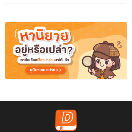
บันทึก
คืน
ที่
หัวใจ
ไม่
ยอม
หลับ