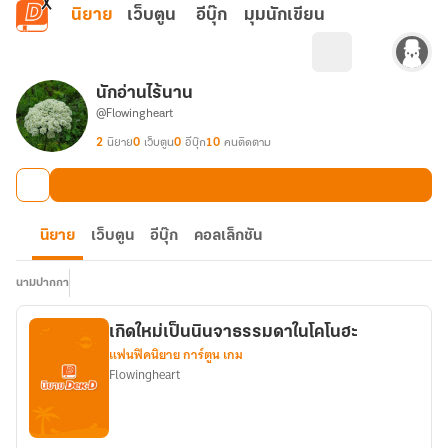
ข้ามไปยังเนื้อหาหลัก
นิยาย
เว็บตูน
อีบุ๊ก
มุมนักเขียน
นักอ่านไร้นาน
@Flowingheart
2
นิยาย
0
เว็บตูน
0
อีบุ๊ก
10
คนติดตาม
นิยาย
เว็บตูน
อีบุ๊ก
คอลเล็กชัน
นามปากกา
เกิดใหม่เป็นนินจาธรรมดาในโคโนฮะ
แฟนฟิคนิยาย การ์ตูน เกม
Flowingheart