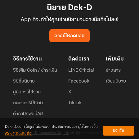
นิยาย Dek-D
App ที่จะทำให้คุณอ่านนิยายจนวางมือถือไม่ลง!
ดาวน์โหลดแอป
วิธีการใช้งาน
ติดต่อเรา
เพิ่มเติม
วิธีเติม Coin / ชำระเงิน
LINE Official
ข่าวสาร
วิธีซื้อนิยาย
Facebook
เขียนนิยาย
คู่มือการใช้งาน
X
กติกาการใช้งาน
Tiktok
คำถามที่พบบ่อย
Dek-D.com ใช้คุกกี้เพื่อพัฒนาประสบการณ์ของ ผู้ใช้ให้ดียิ่งขึ้น
ยอมรับ
เรียนรู้เพิ่มเติมที่นี่
© 2026
Dek-D Interactive Co.,Ltd.
All rights reserved. |
Privacy Policy