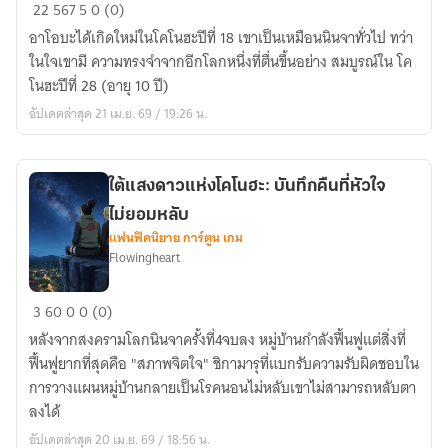
เกิด
22
567
5
0 (0)
ใหม่
อาโอบะได้เกิดใหม่ในโคโนฮะปีที่ 18 เขาเป็นเหมือนนินจาทั่วไป ทว่า
เป็น
ในใจเขามี ความทรงจำจากอีกโลกหนึ่งที่ตื่นขึ้นอย่าง สมบูรณ์ใน โค
นินจา
โนฮะปีที่ 28 (อายุ 10 ปี)
ธรรมดา
อัปเดตล่าสุด 21 เม.ย. 69 / 19:26 น.
ใน
โค
โนฮะ
ใต้แสงดาวแห่งโคโนฮะ: บันทึกคืนที่หัวใจ
ไม่ยอมหลับ
แฟนฟิคนิยาย การ์ตูน เกม
Flowingheart
ใต้
3
60
0
0 (0)
แสง
หลังจากสงครามโลกนินจาครั้งที่4จบลง หมู่บ้านกำลังฟื้นฟูแต่สิ่งที่
ดาว
ฟื้นฟูยากที่สุดคือ "สภาพจิตใจ" ชิกามารุที่แบกรับความรับผิดชอบใน
แห่ง
การวางแผนหมู่บ้านกลายเป็นโรคนอนไม่หลับเขาไม่สามารถหลับตา
โค
ลงได้
โนฮะ:
อัปเดตล่าสุด 20 เม.ย. 69 / 18:56 น.