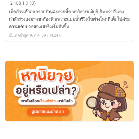
[fic
2
108
1
0 (0)
re:zero]
เมื่อก้าวเท้าออกจากร้านสะดวกซื้อ ทากิฮาระ มิยูกิ ก็พบว่าตัวเอง
ผู้
กำลังร่วงลงมาจากท้องฟ้าเพราะแบบนั้นชีวิตในต่างโลกที่เต็มไปด้วย
ประสบ
ความเจ็บปวดของเขาจึงเริ่มต้นขึ้น
ภัย
อัปเดตล่าสุด 16 ก.ค. 69 / 14:24 น.
ใน
หอคอย
กลาง
ทะเล
ทราย