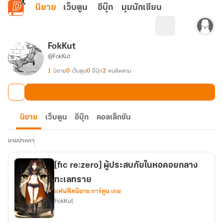
ข้ามไปยังเนื้อหาหลัก
นิยาย
เว็บตูน
อีบุ๊ก
มุมนักเขียน
FokKut
@FokKut
1
นิยาย
0
เว็บตูน
0
อีบุ๊ก
2
คนติดตาม
นิยาย
เว็บตูน
อีบุ๊ก
คอลเล็กชัน
นามปากกา
[fic re:zero] ผู้ประสบภัยในหอคอยกลาง
ทะเลทราย
แฟนฟิคนิยาย การ์ตูน เกม
FokKut