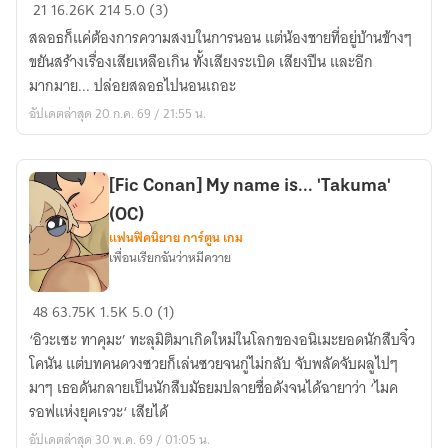
[Fic
21
16.26K
214
5.0 (3)
KHR
สลอธก็แค่ต้องการความสงบในการนอน แต่น้องชายที่อยู่บ้านข้างๆ
|
ขยันสร้างเรื่องเสียเหลือเกิน ทั้งเสียงระเบิด เสียงปืน และอีก
Reborn]
มากมาย... ปล่อยสลอธไปนอนเถอะ
ได้
อัปเดตล่าสุด 20 ก.ค. 69 / 21:55 น.
โปรด
ปล่อย
สล
[Fic Conan] My name is... 'Takuma'
อธ
(OC)
ตัว
แฟนฟิคนิยาย การ์ตูน เกม
นี้
เพื่อนเรียกฉันว่าหมีควาย
ไป
นอน
[Fic
48
63.75K
1.5K
5.0 (1)
Conan]
‘อิวะเซะ ทาคุมะ’ ทะลุมิติมาเกิดใหม่ในโลกของอนิเมะยอดนักสืบจิ๋ว
My
โคนัน แต่บทคนดวงซวยก็เล่นซวยจนกู่ไม่กลับ จับพลัดจับผลูไปๆ
name
มาๆ เธอดันกลายเป็นนักสืบมัธยมปลายชื่อดังจนได้ฉายาว่า ‘ไมค
is...
รอฟแห่งยุคเรวะ‘ เสียได้
'Takuma'
อัปเดตล่าสุด 30 พ.ค. 69 / 01:05 น.