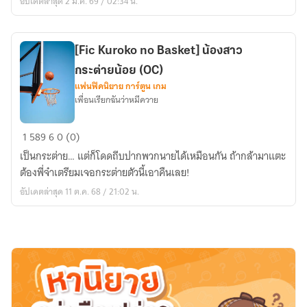
อัปเดตล่าสุด 2 ม.ค. 69 / 02:34 น.
[Fic Kuroko no Basket] น้องสาว
กระต่ายน้อย (OC)
แฟนฟิคนิยาย การ์ตูน เกม
เพื่อนเรียกฉันว่าหมีควาย
[Fic
1
589
6
0 (0)
Kuroko
เป็นกระต่าย… แต่ก็โดดถีบปากพวกนายได้เหมือนกัน ถ้ากล้ามาแตะ
no
ต้องพี่จ๋าเตรียมเจอกระต่ายตัวนี้เอาคืนเลย!
Basket]
อัปเดตล่าสุด 11 ต.ค. 68 / 21:02 น.
น้อง
สาว
กระต่าย
น้อย
(OC)