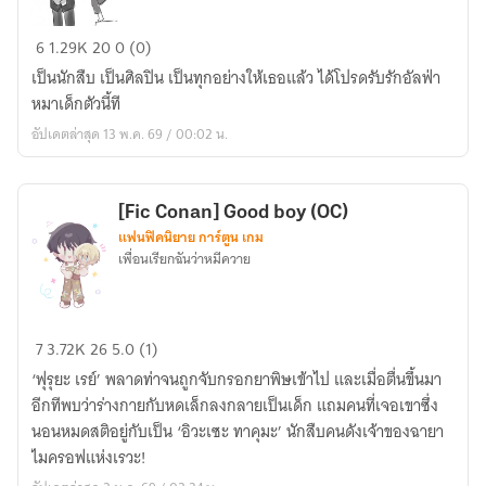
[Fic
6
1.29K
20
0 (0)
Conan]
เป็นนักสืบ เป็นศิลปิน เป็นทุกอย่างให้เธอแล้ว ได้โปรดรับรักอัลฟ่า
อัลฟ่า
หมาเด็กตัวนี้ที
กลิ่น
อัปเดตล่าสุด 13 พ.ค. 69 / 00:02 น.
หมา
เด็ก
[Fic Conan] Good boy (OC)
แฟนฟิคนิยาย การ์ตูน เกม
เพื่อนเรียกฉันว่าหมีควาย
[Fic
7
3.72K
26
5.0 (1)
Conan]
‘ฟุรุยะ เรย์’ พลาดท่าจนถูกจับกรอกยาพิษเข้าไป และเมื่อตื่นขึ้นมา
Good
อีกทีพบว่าร่างกายกับหดเล็กลงกลายเป็นเด็ก แถมคนที่เจอเขาซึ่ง
boy
นอนหมดสติอยู่กับเป็น ‘อิวะเซะ ทาคุมะ’ นักสืบคนดังเจ้าของฉายา
(OC)
ไมครอฟแห่งเรวะ!