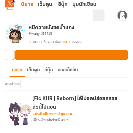
ข้ามไปยังเนื้อหาหลัก
นิยาย
เว็บตูน
อีบุ๊ก
มุมนักเขียน
หมีควายนั่งซดน้ำแกง
@Fong-015719
6
นิยาย
0
เว็บตูน
0
อีบุ๊ก
134
คนติดตาม
นิยาย
เว็บตูน
อีบุ๊ก
คอลเล็กชัน
นามปากกา
[Fic KHR | Reborn] ได้โปรดปล่อยสลอธ
ตัวนี้ไปนอน
แฟนฟิคนิยาย การ์ตูน เกม
เพื่อนเรียกฉันว่าหมีควาย