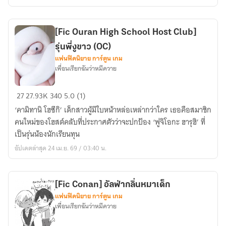
(OC)
[Fic Ouran High School Host Club]
รุ่นพี่งูขาว (OC)
แฟนฟิคนิยาย การ์ตูน เกม
เพื่อนเรียกฉันว่าหมีควาย
[Fic
27
27.93K
340
5.0 (1)
Ouran
‘คามิทานิ โฮซึกิ’ เด็กสาวผู้มีใบหน้าหล่อเหล่ากว่าใคร เธอคือสมาชิก
High
คนใหม่ของโฮสต์คลับที่ประกาศตัวว่าจะปกป้อง ‘ฟูจิโอกะ ฮารุฮิ’ ที่
School
เป็นรุ่นน้องนักเรียนทุน
Host
อัปเดตล่าสุด 24 เม.ย. 69 / 03:40 น.
Club]
รุ่น
พี่
[Fic Conan] อัลฟ่ากลิ่นหมาเด็ก
งู
แฟนฟิคนิยาย การ์ตูน เกม
ขาว
เพื่อนเรียกฉันว่าหมีควาย
(OC)