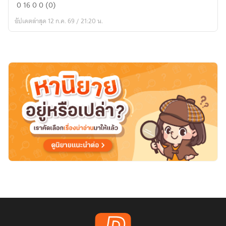
Fic
0
16
0
0 (0)
my
อัปเดตล่าสุด 12 ก.ค. 69 / 21:20 น.
hero
academia