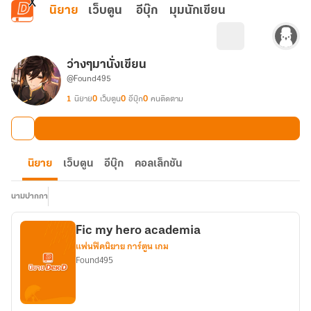
ข้ามไปยังเนื้อหาหลัก
นิยาย
เว็บตูน
อีบุ๊ก
มุมนักเขียน
ว่างๆมานั่งเขียน
@Found495
1
นิยาย
0
เว็บตูน
0
อีบุ๊ก
0
คนติดตาม
นิยาย
เว็บตูน
อีบุ๊ก
คอลเล็กชัน
นามปากกา
Fic my hero academia
แฟนฟิคนิยาย การ์ตูน เกม
Found495