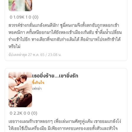
ฝ่า
0
1.09K
1
0 (0)
บาท
สวรรค์ช่างกลั่นแกล้งคนดีนัก! ซูมี่คนงามจึงทั้งตกอับถูกหลอกเข้า
โปรด
หอคณิกา ครั้นหนีออกมาได้ยังหลงเข้าเมืองเร้นลับ ซ้ำดื่มน้ำเปลี่ยน
รัก
ร่างเข้าไปอีก ทางเดียวที่จะกลับร่างเดิมได้ คือฝ่าบาทโปรดรักข้าได้
ข้า
หรือไม่
ได้
อัปเดตล่าสุด 27 พ.ค. 65 / 23:08 น.
หรือ
ไม่
เธอยิ่งร้าย...เขายิ่งรัก
ซึ้งกินใจ
เฟรย่า
เธอ
0
2.2K
0
0 (0)
ยิ่ง
เธอวางแผนรักเขาหลอกๆ เพื่อเล่นงานศัตรูคู่แค้น เขายอมแกล้งโง่
ร้าย...เขา
ให้เธอใช้เป็นเครื่องมือ มีเพียงการครอบครองเธอทั้งตัวและหัวใจ