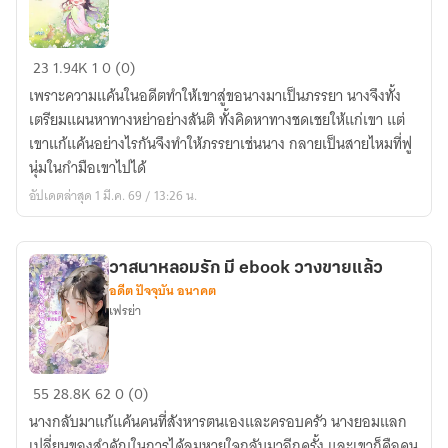
นะคะ
กระพรวน
23
1.94K
1
0 (0)
น้อย
เพราะความแค้นในอดีตทำให้เขาสู่ขอนางมาเป็นภรรยา นางจึงทั้ง
กังวาน
เตรียมแผนหาทางหย่าอย่างสันติ ทั้งคิดหาทางชดเชยให้แก่เขา แต่
รัก
เขาแก้แค้นอย่างไรกันจึงทำให้ภรรยาเช่นนาง กลายเป็นสายไหมที่ฟู
นุ่มในกำมือเขาไปได้
อัปเดตล่าสุด 1 มี.ค. 69 / 13:26 น.
วาสนาหลอมรัก มี ebook วางขายแล้ว
อดีต ปัจจุบัน อนาคต
เฟรย่า
วาสนา
55
28.8K
62
0 (0)
หลอม
นางกลับมาแก้แค้นคนที่สังหารตนเองและครอบครัว นางยอมแลก
รัก
เปลี่ยนของสำคัญในการได้ลมหายใจกลับมาอีกครั้ง และเขาก็คือคน