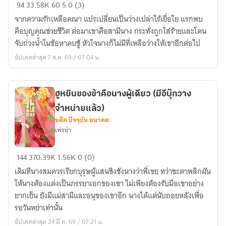
หาม
94
33.58K
60
5.0 (3)
เกี้ยว
จากความรักเหลือคณา แปรเปลี่ยนเป็นว่างเปล่าไร้เยื่อใย แรกพบ
เชิญ
คือบุญคุณช่วยชีวิต ต่อมาเขาคือสามีนาง กระทั่งถูกใส่ร้ายและโดน
ฮู
จับถ่วงน้ำในข้อหาคบชู้ หัวใจนางก็ไม่มีที่เหลือว่างให้เขาอีกต่อไป
หยิน
อัปเดตล่าสุด 7 ส.ค. 69 / 07:04 น.
กลับ
เรือน
ฮูหยินของข้าคือนางผู้เดียว (มีอีบุ๊กวาง
จำหน่ายแล้ว)
อดีต ปัจจุบัน อนาคต
เฟรย่า
ฮู
144
370.39K
1.56K
0 (0)
หยิน
เดิมทีนางสมควรเรียกบุรุษผู้แสนชิงชังนางว่าพี่เขย ทว่าชะตาพลิกผัน
ของ
ให้นางต้องแต่งเป็นภรรยาเอกของเขา ไม่เพียงต้องรับมือเขาอย่าง
ข้า
ยากเย็น ยังมีแม่สามีและอนุของเขาอีก นางได้แต่นับถอยหลังเพื่อ
คือ
รอวันหย่าเท่านั้น
นาง
อัปเดตล่าสุด 24 มี.ค. 69 / 07:21 น.