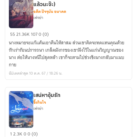
แล้วนะจ๊ะ)
อดีต ปัจจุบัน อนาคต
เฟรย่า
กังวาน
55
21.36K
107
0 (0)
เสน่หา
นางหมายจะแก้แค้นเอาคืนให้สาสม ส่วนเขาคิดจะทดแทนคุณด้วย
(มี
รักเร่าร้อนปรารถนา เกล็ดมังกรของเขาฝังไว้ในแก่นวิญญาณของ
Ebook
นาง ต่อให้นางหนีไปสุดหล้า เขาก็จะตามไปช่วงชิงนางกลับมาแนบ
วาง
กาย
จำหน่าย
อัปเดตล่าสุด 10 ต.ค. 67 / 18:26 น.
แล้ว
นะ
จ๊ะ)
เสน่หาอุ้มรัก
ซึ้งกินใจ
เฟรย่า
เสน่หา
1
2.3K
0
0 (0)