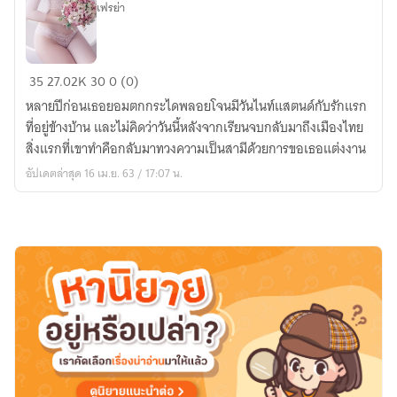
เฟรย่า
Love
35
27.02K
30
0 (0)
Marriage
หลายปีก่อนเธอยอมตกกระไดพลอยโจนมีวันไนท์แสตนด์กับรักแรก
วิวาห์
ที่อยู่ข้างบ้าน และไม่คิดว่าวันนี้หลังจากเรียนจบกลับมาถึงเมืองไทย
รัก
สิ่งแรกที่เขาทำคือกลับมาทวงความเป็นสามีด้วยการขอเธอแต่งงาน
สี
อัปเดตล่าสุด 16 เม.ย. 63 / 17:07 น.
กุหลาบ