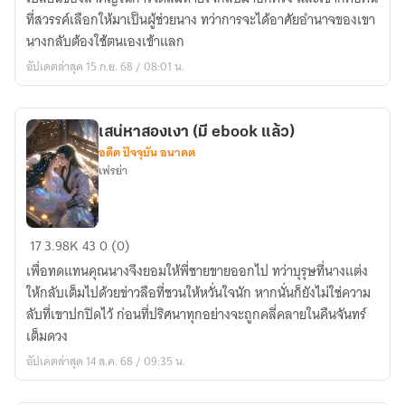
มี
ที่สวรรค์เลือกให้มาเป็นผู้ช่วยนาง ทว่าการจะได้อาศัยอำนาจของเขา
ebook
นางกลับต้องใช้ตนเองเข้าแลก
วาง
อัปเดตล่าสุด 15 ก.ย. 68 / 08:01 น.
ขาย
แล้ว
เสน่หาสองเงา (มี ebook แล้ว)
อดีต ปัจจุบัน อนาคต
เฟรย่า
เสน่หา
17
3.98K
43
0 (0)
สอง
เพื่อทดแทนคุณนางจึงยอมให้พี่ชายขายออกไป ทว่าบุรุษที่นางแต่ง
เงา
ให้กลับเต็มไปด้วยข่าวลือที่ชวนให้หวั่นใจนัก หากนั่นก็ยังไม่ใช่ความ
(มี
ลับที่เขาปกปิดไว้ ก่อนที่ปริศนาทุกอย่างจะถูกคลี่คลายในคืนจันทร์
ebook
เต็มดวง
แล้ว)
อัปเดตล่าสุด 14 ส.ค. 68 / 09:35 น.