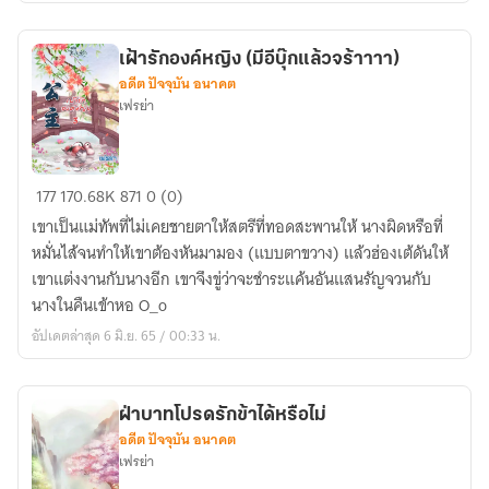
เฝ้ารักองค์หญิง (มีอีบุ๊กแล้วจร้าาาา)
อดีต ปัจจุบัน อนาคต
เฟรย่า
เฝ้า
177
170.68K
871
0 (0)
รัก
เขาเป็นแม่ทัพที่ไม่เคยชายตาให้สตรีที่ทอดสะพานให้ นางผิดหรือที่
องค์
หมั่นไส้จนทำให้เขาต้องหันมามอง (แบบตาขวาง) แล้วฮ่องเต้ดันให้
หญิง
เขาแต่งงานกับนางอีก เขาจึงขู่ว่าจะชำระแค้นอันแสนรัญจวนกับ
(มี
นางในคืนเข้าหอ O_o
อี
อัปเดตล่าสุด 6 มิ.ย. 65 / 00:33 น.
บุ๊ก
แล้ว
จร้าาาา)
ฝ่าบาทโปรดรักข้าได้หรือไม่
อดีต ปัจจุบัน อนาคต
เฟรย่า