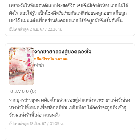
อุ้ม
เพราะวันไนท์แสตนด์แบบประชดชีวิต เธอจึงมีเจ้าตัวน้อยแบบไม่ได้
รัก
ตั้งใจ และไม่รู้ว่าเป็นโชคดีหรือร้ายกันแน่ที่พ่อของลูกอยากเก็บลูก
เอาไว้ แผนแต่งเพื่อหย่าหลังคลอดแบบไร้ข้อผูกมัดจึงเริ่มต้นขึ้น
อัปเดตล่าสุด 2 ก.ย. 67 / 22:26 น.
จากชายาลวงสู่ยอดดวงใจ
อดีต ปัจจุบัน อนาคต
เฟรย่า
จาก
0
377
0
0 (0)
ชายา
จากบุตรสาวขุนนางต้องโทษสวมรอยสู่ตำแหน่งพระชายาแห่งวังอ๋อง
ลวง
นางทำไปทั้งหมดเพื่อพลิกคดีช่วยเหลือบิดา ไม่คิดว่าจะถูกดึงเข้าสู่
สู่
วังวนแห่งรักที่ไม่อาจถอนตัว
ยอด
อัปเดตล่าสุด 18 มิ.ย. 67 / 01:05 น.
ดวงใจ