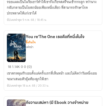
รอยแผลเป็นในวัยเยาว์ทำให้เขารังเกียจสตรีจนเข้ากระดูก ทว่านาง
รัก
กลับกลายเป็นโอสถน้อยเพียงหนึ่งเดียว ที่สามารถรักษาโรค
(มี
ประหลาดให้แก่เขาได้
อี
อัปเดตล่าสุด 9 ก.พ. 68 / 18:45 น.
บุ๊
กวาง
จำหน่าย
You re'The One เธอคือที่หนึ่งในใจ
แล้ว)
ซึ้งกินใจ
เฟรย่า
You
18
1.14K
0
0 (0)
re'The
เขาตกหลุมรักเธอตั้งแต่ครั้งแรกที่เห็นหน้า และไม่คิดว่าวันหนึ่งเธอ
One
จะมาเสนอตัวอุ้มท้องลูกให้เขา
เธอ
อัปเดตล่าสุด 18 ม.ค. 68 / 20:33 น.
คือ
ที่
หนึ่ง
กังวานเสน่หา (มี Ebook วางจำหน่าย
ในใจ