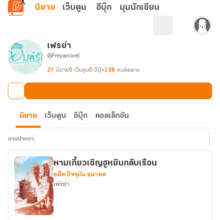
ข้ามไปยังเนื้อหาหลัก
นิยาย
เว็บตูน
อีบุ๊ก
มุมนักเขียน
เฟรย่า
@Freyanovel
27
นิยาย
0
เว็บตูน
0
อีบุ๊ก
138
คนติดตาม
นิยาย
เว็บตูน
อีบุ๊ก
คอลเล็กชัน
นามปากกา
หามเกี้ยวเชิญฮูหยินกลับเรือน
อดีต ปัจจุบัน อนาคต
เฟรย่า