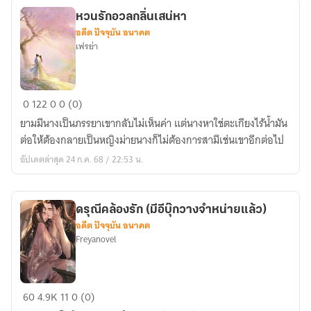
หวนรักอวลกลิ่นเสน่หา
อดีต ปัจจุบัน อนาคต
เฟรย่า
หวน
0
122
0
0 (0)
รัก
ยามมีนางเป็นภรรยาเขากลับไม่เห็นค่า แต่นางหาใช่ตะเกียงไร้น้ำมัน
อวล
ต่อให้ต้องกลายเป็นหญิงม่ายนางก็ไม่ต้องการสามีเช่นเขาอีกต่อไป
กลิ่น
อัปเดตล่าสุด 24 ก.ค. 68 / 22:53 น.
เสน่หา
ดรุณีคล้องรัก (มีอีบุ๊กวางจำหน่ายแล้ว)
อดีต ปัจจุบัน อนาคต
Freyanovel
ดรุณี
60
4.9K
11
0 (0)
คล้อง