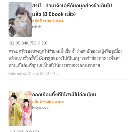
สามี...ท่านเจ้าเล่ห์กับอนุอย่างข้าเกินไป
แล้ว (มี Ebook แล้ว)
อดีต ปัจจุบัน อนาคต
เฟรย่า
สามี...ท่าน
82
95.84K
753
0 (0)
เจ้า
ครอบครัวของนางถูกให้ร้ายจนสิ้นชื่อ ซ้ำร้ายสามีของหญิงที่อยู่เบื้อง
เล่ห์
หลังแผนชั่วครั้งนี้ ยังมาสู่ขอนางไปเป็นอนุ นางจำต้องตกลงเพื่อหา
กับ
ทางแก้แค้นศัตรู และปั่นหัวให้ภรรยาหลวงอกแตกตาย
อนุ
อัปเดตล่าสุด 31 ม.ค. 67 / 21:43 น.
อย่าง
ข้า
เกิน
ออกเรือนทั้งทีได้สามีไม่อ่อนโยน
ไป
อดีต ปัจจุบัน อนาคต
แล้ว
Freyanovel
(มี
Ebook
แล้ว)
ออก