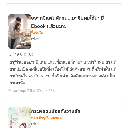
ผู้
เดียว
(มี
อยากมีแฟนสักคน...มาจีบผมได้นะ มี
อี
Ebook แล้วนะคะ
บุ๊
ซึ้งกินใจ
กวาง
เฟรย่า
จำหน่าย
แล้ว)
อยาก
2
149
0
0 (0)
มี
เขารู้ว่าเธออยากมีแฟน และเพื่อนเธอก็พามาแนะนำที่กลุ่มเขา แต่
แฟน
เขากลับเป็นคนที่เธอปัดทิ้ง เรื่องนี้ไม่ใช่แค่หยามศักดิ์ศรีเท่านั้น แต่
สัก
เขายังสนใจเธอตั้งแต่แรกเห็นอีกด้วย ดังนั้นแฟนของเธอต้องเป็น
คน...มา
เขาเท่านั้น
จีบ
อัปเดตล่าสุด 7 มี.ค. 69 / 14:22 น.
ผม
ได้
นะ
กระพรวนน้อยกังวานรัก
มี
อดีต ปัจจุบัน อนาคต
Ebook
เฟรย่า
แล้ว