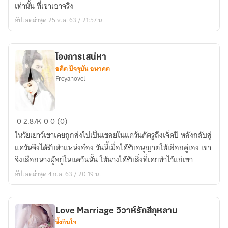
ยิ่ง
เท่านั้น ที่เขาเอาจริง
รัก
อัปเดตล่าสุด 25 ธ.ค. 63 / 21:57 น.
โองการเสน่หา
อดีต ปัจจุบัน อนาคต
Freyanovel
โองการ
0
2.87K
0
0 (0)
เสน่หา
ในวัยเยาว์เขาเคยถูกส่งไปเป็นเชลยในแคว้นศัตรูถึงเจ็ดปี หลังกลับสู่
แคว้นจึงได้รับตำแหน่งอ๋อง วันนี้เมื่อได้รับอนุญาตให้เลือกคู่เอง เขา
จึงเลือกนางผู้อยู่ในแคว้นนั้น ให้นางได้รับสิ่งที่เคยทำไว้แก่เขา
อัปเดตล่าสุด 4 ธ.ค. 63 / 20:19 น.
Love Marriage วิวาห์รักสีกุหลาบ
ซึ้งกินใจ