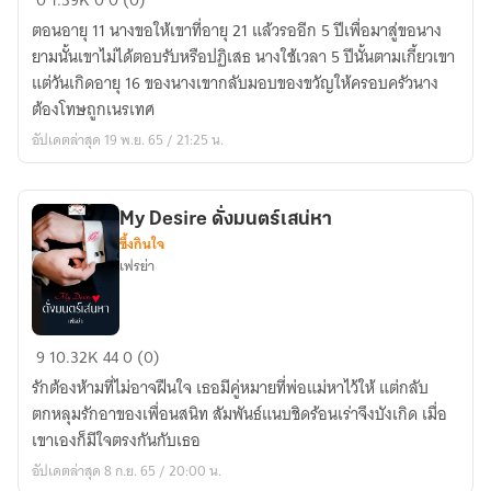
0
1.39K
0
0 (0)
เรือน
ตอนอายุ 11 นางขอให้เขาที่อายุ 21 แล้วรออีก 5 ปีเพื่อมาสู่ขอนาง
ทั้งที
ยามนั้นเขาไม่ได้ตอบรับหรือปฏิเสธ นางใช้เวลา 5 ปีนั้นตามเกี้ยวเขา
ได้
แต่วันเกิดอายุ 16 ของนางเขากลับมอบของขวัญให้ครอบครัวนาง
สามี
ต้องโทษถูกเนรเทศ
ไม่
อัปเดตล่าสุด 19 พ.ย. 65 / 21:25 น.
อ่อน
โยน
My Desire ดั่งมนตร์เสน่หา
ซึ้งกินใจ
เฟรย่า
My
9
10.32K
44
0 (0)
Desire
รักต้องห้ามที่ไม่อาจฝืนใจ เธอมีคู่หมายที่พ่อแม่หาไว้ให้ แต่กลับ
ดั่ง
ตกหลุมรักอาของเพื่อนสนิท สัมพันธ์แนบชิดร้อนเร่าจึงบังเกิด เมื่อ
มนตร์
เขาเองก็มีใจตรงกันกับเธอ
เสน่หา
อัปเดตล่าสุด 8 ก.ย. 65 / 20:00 น.