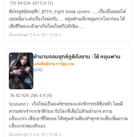
BTTH
113
94.62K
421
5.0 (1)
:
สัประยุทธ์ทะลุฟ้า_BTTH_Fight break sphere ......เรื่องอื่นหมดไฟ
หยุ
เลยหนีมาเเต่งเรื่องใหม่ครับ..... หยุนฟานเด็กหนุ่มจากโลกก่อน ได้
นฟาน
เสียชีวิตลงเเล้วมาเกิดใหม่ในทวีปมัจฉิม.....
อัปเดตล่าสุด 17 พ.ค. 69 / 21:56 น.
ตำนานจอมยุทธ์ภูติถังซาน : ไต้ หยุนฟาน
แฟนฟิคนิยาย การ์ตูน เกม
GO1D
ตำนาน
76
42.92K
286
4.9 (9)
จอม
Soulland I : เกิดใหม่เป็นองค์ชายรองเเห่งจักรวรรดิซิงหลัว โดยมี
ยุทธ์
ความทรงจำจากชาติก่อน กับโลกที่เต็มไปด้วยอำนาจ ความ
ภูติ
เเข็งเเกร่ง เพื่อเอาชีวิตรอด ไต้หยุนฟานต้องทำทุกทางเพื่อเพิ่มความ
ถัง
เเข็งเเกร่งของตัวเอง
ซาน
อัปเดตล่าสุด 17 พ.ค. 69 / 19:48 น.