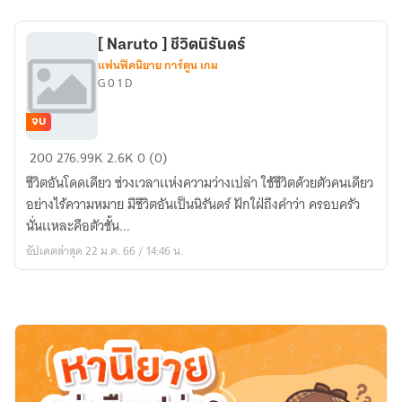
ราชันย์
[ Naruto ]​ ชีวิตนิรันดร์​
แฟนฟิคนิยาย การ์ตูน เกม
G 0 1 D
จบ
[
200
276.99K
2.6K
0 (0)
Naruto
ชีวิตอันโดดเดียว ช่วงเวลาเเห่งความว่างเปล่า ใช้ชีวิตด้วยตัวคนเดียว
]​
อย่างไร้ความหมาย มีชีวิตอันเป็นนิรันดร์​ ฝักใฝ่​ถึงคำว่า ครอบครัว​
ชีวิต
นั่นเเหละคือตัวชั้น...
นิ
อัปเดตล่าสุด 22 ม.ค. 66 / 14:46 น.
รัน
ดร์​