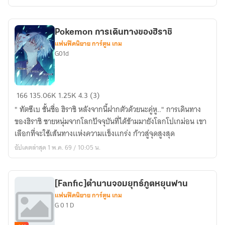
:
ไต้
หยุ
Pokemon การเดินทางของฮิราชิ
นฟาน
แฟนฟิคนิยาย การ์ตูน เกม
G01d
Pokemon
166
135.06K
1.25K
4.3 (3)
การ
" ทัตซึเบ ชั้นชื่อ ฮิราชิ หลังจากนี้ฝากตัวด้วยนะคู่หู.." การเดินทาง
เดิน
ของฮิราชิ ชายหนุ่มจากโลกปัจจุบันที่ได้ข้ามมายังโลกโปเกม่อน เขา
ทาง
เลือกที่จะใช้เส้นทางเเห่งความเเข็งเเกร่ง ก้าวสู่จุดสูงสุด
ของ
อัปเดตล่าสุด 1 พ.ค. 69 / 10:05 น.
ฮิ
ราชิ
[Fanfic]​ตำนานจอมยุทธ์ภูตหยุนฟาน
แฟนฟิคนิยาย การ์ตูน เกม
G 0 1 D