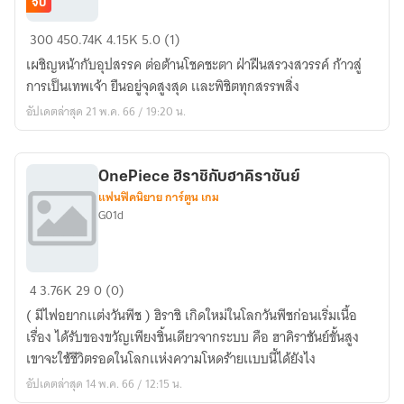
จบ
[Fanfic]​
300
450.74K
4.15K
5.0 (1)
ตำนาน
เผชิญหน้ากับอุปสรรค ต่อต้านโชคชะตา ฝ่าฝืนสรวงสวรรค์ ก้าวสู่
จอม
การเป็นเทพเจ้า ยืนอยู่จุดสูงสุด เเละพิชิตทุกสรรพสิ่ง
ยุทธ์
อัปเดตล่าสุด 21 พ.ค. 66 / 19:20 น.
ภูต
หยุ
นฟาน
OnePiece ฮิราชิกับฮาคิราชันย์
แฟนฟิคนิยาย การ์ตูน เกม
G01d
OnePiece
4
3.76K
29
0 (0)
ฮิ
( มีไฟอยากเเต่งวันพีช ) ฮิราชิ เกิดใหม่ในโลกวันพีชก่อนเริ่มเนื้อ
ราชิ
เรื่อง ได้รับของขวัญเพียงชิ้นเดียวจากระบบ คือ ฮาคิราชันย์ขั้นสูง
กับ
เขาจะใช้ชีวิตรอดในโลกเเห่งความโหดร้ายเเบบนี้ได้ยังไง
ฮา
อัปเดตล่าสุด 14 พ.ค. 66 / 12:15 น.
คิ