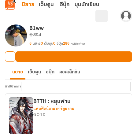
ข้ามไปยังเนื้อหาหลัก
นิยาย
เว็บตูน
อีบุ๊ก
มุมนักเขียน
B1ww
@G01d
6
นิยาย
0
เว็บตูน
0
อีบุ๊ก
286
คนติดตาม
นิยาย
เว็บตูน
อีบุ๊ก
คอลเล็กชัน
นามปากกา
BTTH : หยุนฟาน
แฟนฟิคนิยาย การ์ตูน เกม
G O 1 D