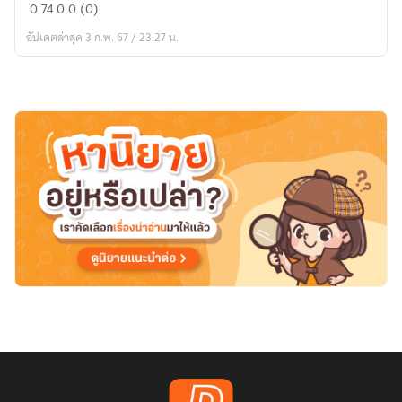
ต่าง
0
74
0
0 (0)
โลก
อัปเดตล่าสุด 3 ก.พ. 67 / 23:27 น.
กับ6/
เอ๋อ