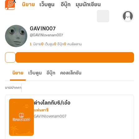
ข้ามไปยังเนื้อหาหลัก
นิยาย
เว็บตูน
อีบุ๊ก
มุมนักเขียน
GAVIN007
@GAVINlovenam007
1
นิยาย
0
เว็บตูน
0
อีบุ๊ก
0
คนติดตาม
นิยาย
เว็บตูน
อีบุ๊ก
คอลเล็กชัน
นามปากกา
ต่างโลกกับ6/เอ๋อ
แฟนตาซี
GAVINlovenam007