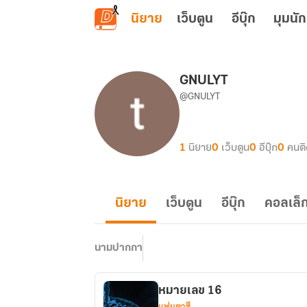
ข้ามไปยังเนื้อหาหลัก
นิยาย
เว็บตูน
อีบุ๊ก
มุมนัก
GNULYT
@GNULYT
1
นิยาย
0
เว็บตูน
0
อีบุ๊ก
0
คนต
นิยาย
เว็บตูน
อีบุ๊ก
คอลเล็ก
นามปากกา
หมายเลข 16
แฟนตาซี