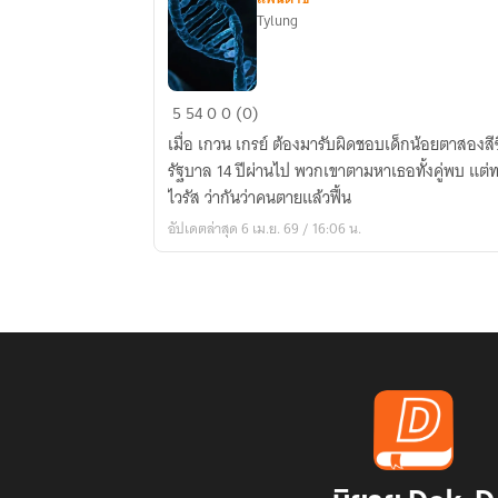
Tylung
หมายเลข
5
54
0
0 (0)
16
เมื่อ เกวน เกรย์ ต้องมารับผิดชอบเด็กน้อยตาสองส
รัฐบาล 14 ปีผ่านไป พวกเขาตามหาเธอทั้งคู่พบ แต่ท
ไวรัส ว่ากันว่าคนตายแล้วฟื้น
อัปเดตล่าสุด 6 เม.ย. 69 / 16:06 น.