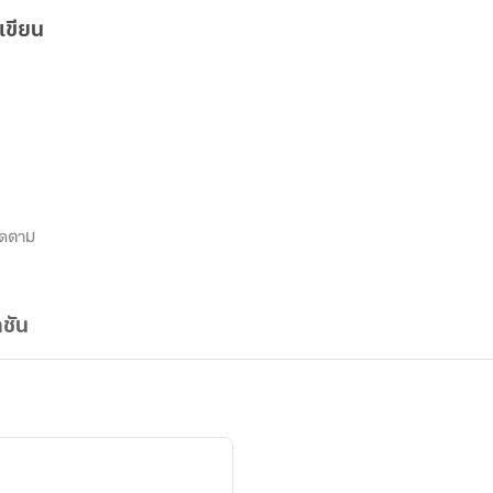
เขียน
ิดตาม
ชัน