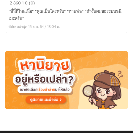
(
2
860
1
0 (0)
FIC
"ที่นี้ที่ไหนเนี้ย" "คุณเป็นใครครับ" "ท่านพ่อ" "ถ้างั้นผมขอระบบอนิ
naruto
เมะครับ"
)
อัปเดตล่าสุด 15 ธ.ค. 64 / 18:04 น.
เกิด
มา
ทั้ง
ที่
ก็
เป็น
ผู้
สืบทอด
ของ
พระเจ้า
สะ
แล้ว