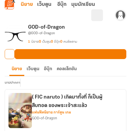
ข้ามไปยังเนื้อหาหลัก
นิยาย
เว็บตูน
อีบุ๊ก
มุมนักเขียน
GOD-of-Dragon
@GOD-of-Dragon
1
นิยาย
0
เว็บตูน
0
อีบุ๊ก
0
คนติดตาม
นิยาย
เว็บตูน
อีบุ๊ก
คอลเล็กชัน
นามปากกา
( FIC naruto ) เกิดมาทั้งที่ ก็เป็นผู้
สืบทอด ของพระเจ้าสะแล้ว
แฟนฟิคนิยาย การ์ตูน เกม
GOD-of-Dragon