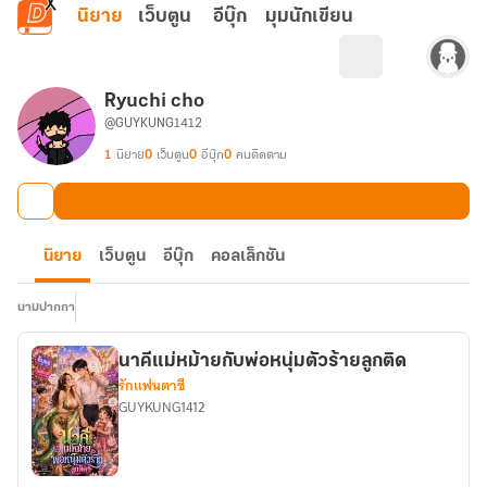
ข้ามไปยังเนื้อหาหลัก
นิยาย
เว็บตูน
อีบุ๊ก
มุมนักเขียน
Ryuchi cho
@GUYKUNG1412
1
นิยาย
0
เว็บตูน
0
อีบุ๊ก
0
คนติดตาม
นิยาย
เว็บตูน
อีบุ๊ก
คอลเล็กชัน
นามปากกา
นาคีแม่หม้ายกับพ่อหนุ่มตัวร้ายลูกติด
รักแฟนตาซี
GUYKUNG1412