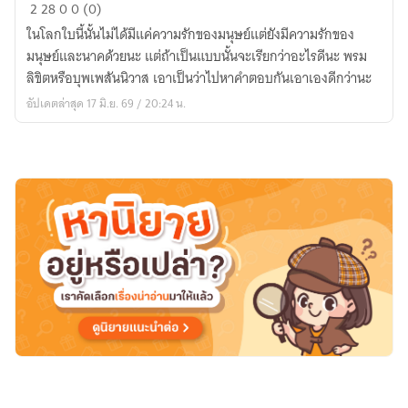
นาคี
2
28
0
0 (0)
แม่หม้าย
ในโลกใบนี้นั้นไม่ได้มีแค่ความรักของมนุษย์แต่ยังมีความรักของ
กับ
มนุษย์และนาคด้วยนะ แต่ถ้าเป็นแบบนั้นจะเรียกว่าอะไรดีนะ พรม
พ่อ
ลิขิตหรือบุพเพสันนิวาส เอาเป็นว่าไปหาคำตอบกันเอาเองดีกว่านะ
หนุ่ม
อัปเดตล่าสุด 17 มิ.ย. 69 / 20:24 น.
ตัว
ร้าย
ลูก
ติด