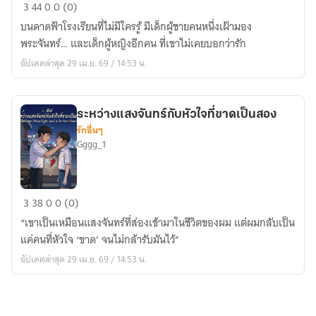
คืน
3
44
0
0 (0)
ที่
บนดาดฟ้าโรงเรียนที่ไม่มีใครรู้ มีเด็กผู้ชายคนหนึ่งเฝ้ามอง
พระจันทร์
พระจันทร์… และเด็กผู้หญิงอีกคน ที่เขาไม่เคยบอกว่ารัก
ไม่
อัปเดตล่าสุด 29 เม.ย. 69 / 14:53 น.
เคย
เต็ม
ดวง
ระหว่างแสงจันทร์กับหัวใจที่ขาดเป็นสอง
รักอื่นๆ
Gggg_1
ระหว่าง
3
38
0
0 (0)
แสงจันทร์
“เขาเป็นเหมือนแสงจันทร์ที่ส่องเข้ามาในชีวิตของผม แต่ผมกลับเป็น
กับ
แค่คนที่หัวใจ ‘ขาด’ จนไม่กล้ารับมันไว้”
หัวใจ
อัปเดตล่าสุด 29 เม.ย. 69 / 14:53 น.
ที่
ขาด
เป็น