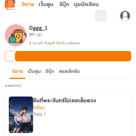
ข้ามไปยังเนื้อหาหลัก
นิยาย
เว็บตูน
อีบุ๊ก
มุมนักเขียน
Gggg_1
@G_1g1
2
นิยาย
0
เว็บตูน
0
อีบุ๊ก
0
คนติดตาม
นิยาย
เว็บตูน
อีบุ๊ก
คอลเล็กชัน
นามปากกา
คืนที่พระจันทร์ไม่เคยเต็มดวง
รักอื่นๆ
Gggg_1