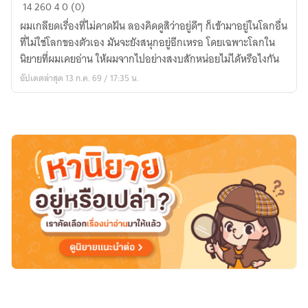
ทำไม
14
260
4
0 (0)
ผม
ผมเกลียดเรื่องที่ไม่คาดฝัน ลองคิดดูสิว่าอยู่ดีๆ ก็เข้ามาอยู่ในโลกอื่น
ถึง
ที่ไม่ใช่โลกของตัวเอง มันจะยังสนุกอยู่อีกเหรอ โดยเฉพาะโลกใน
มา
นิยายที่ผมเคยอ่าน ให้ผมจากไปอย่างสงบสักหน่อยไม่ได้หรือไงกัน
เกิด
อัปเดตล่าสุด 13 ก.ค. 69 / 17:35 น.
ใหม่
เป็น
ตัวประกอบ
จอม
อหังการ