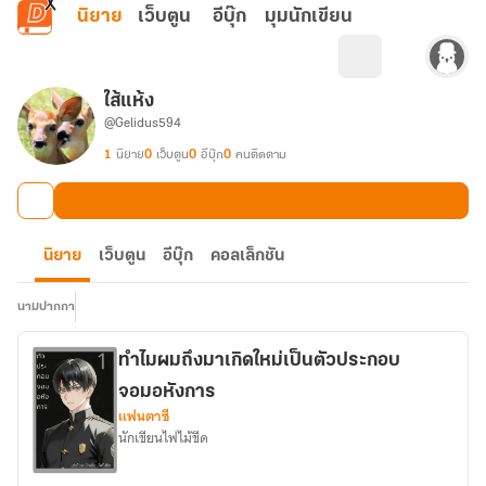
ข้ามไปยังเนื้อหาหลัก
นิยาย
เว็บตูน
อีบุ๊ก
มุมนักเขียน
ใส้แห้ง
@Gelidus594
1
นิยาย
0
เว็บตูน
0
อีบุ๊ก
0
คนติดตาม
นิยาย
เว็บตูน
อีบุ๊ก
คอลเล็กชัน
นามปากกา
ทำไมผมถึงมาเกิดใหม่เป็นตัวประกอบ
จอมอหังการ
แฟนตาซี
นักเขียนไฟไม้ขีด