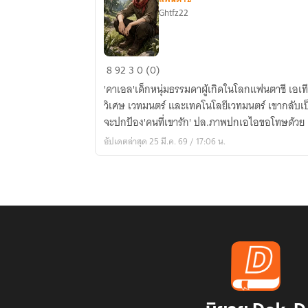
Ghtfz22
อสุ
8
92
3
0 (0)
รา
'คาเอล'เด็กหนุ่มธรรมดาผู้เกิดในโลกแฟนตาชี เอเที
ไร้
วิเศษ เวทมนตร์ และเทคโนโลยีเวทมนตร์ เขากลับเป็นค
พ่าย
จะปกป้อง'คนที่เขารัก' ปล.ภาพปกเอไอขอโทษด้วย
อัปเดตล่าสุด 25 มี.ค. 69 / 17:06 น.