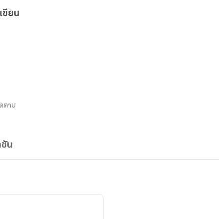
เขียน
ิดตาม
ชัน