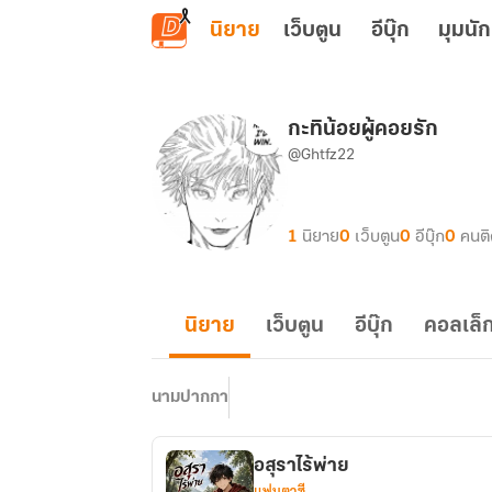
ข้ามไปยังเนื้อหาหลัก
นิยาย
เว็บตูน
อีบุ๊ก
มุมนัก
กะทิน้อยผู้คอยรัก
@Ghtfz22
1
นิยาย
0
เว็บตูน
0
อีบุ๊ก
0
คนต
นิยาย
เว็บตูน
อีบุ๊ก
คอลเล็ก
นามปากกา
อสุราไร้พ่าย
แฟนตาซี