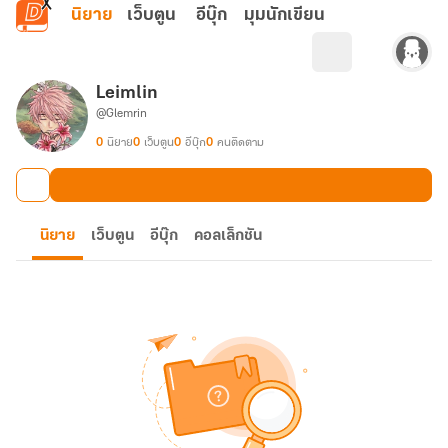
ข้ามไปยังเนื้อหาหลัก
นิยาย
เว็บตูน
อีบุ๊ก
มุมนักเขียน
Leimlin
@Glemrin
0
นิยาย
0
เว็บตูน
0
อีบุ๊ก
0
คนติดตาม
นิยาย
เว็บตูน
อีบุ๊ก
คอลเล็กชัน