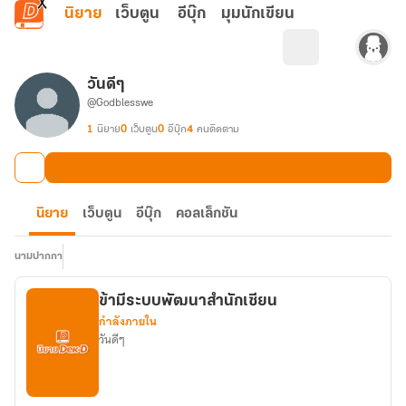
ข้ามไปยังเนื้อหาหลัก
นิยาย
เว็บตูน
อีบุ๊ก
มุมนักเขียน
วันดีๆ
@Godblesswe
1
นิยาย
0
เว็บตูน
0
อีบุ๊ก
4
คนติดตาม
นิยาย
เว็บตูน
อีบุ๊ก
คอลเล็กชัน
นามปากกา
ข้ามีระบบพัฒนาสำนักเซียน
กำลังภายใน
วันดีๆ