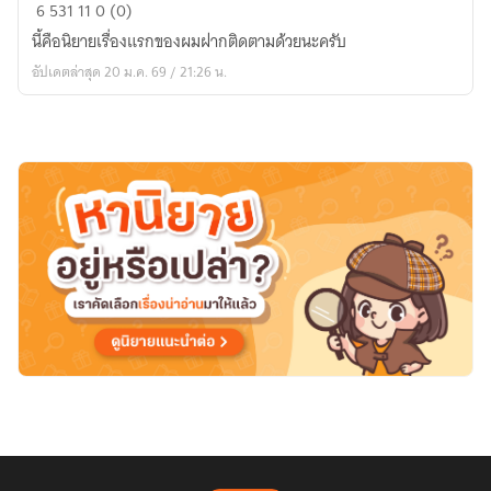
ข้า
6
531
11
0 (0)
มี
นี้คือนิยายเรื่องแรกของผมฝากติดตามด้วยนะครับ
ระบบ
อัปเดตล่าสุด 20 ม.ค. 69 / 21:26 น.
พัฒนา
สำนัก
เซียน