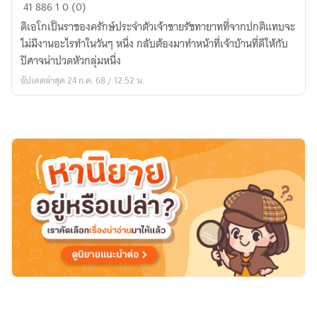
Teeth
41
886
1
0 (0)
and
ดิเอโกเป็นราชองครักษ์ประจำตัวเจ้าชายรัชทายาทที่จากปกติแทบจะ
Tongue
ไม่มีงานอะไรทำในวันๆ หนึ่ง กลับต้องมาทำหน้าที่เจ้าบ้านที่ดีให้กับ
of
ปิศาจน่าปวดหัวกลุ่มหนึ่ง
Chaos
อัปเดตล่าสุด 24 ก.ค. 68 / 12:52 น.