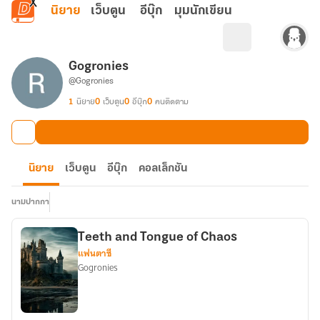
ข้ามไปยังเนื้อหาหลัก
นิยาย
เว็บตูน
อีบุ๊ก
มุมนักเขียน
Gogronies
@Gogronies
1
นิยาย
0
เว็บตูน
0
อีบุ๊ก
0
คนติดตาม
นิยาย
เว็บตูน
อีบุ๊ก
คอลเล็กชัน
นามปากกา
Teeth and Tongue of Chaos
แฟนตาซี
Gogronies