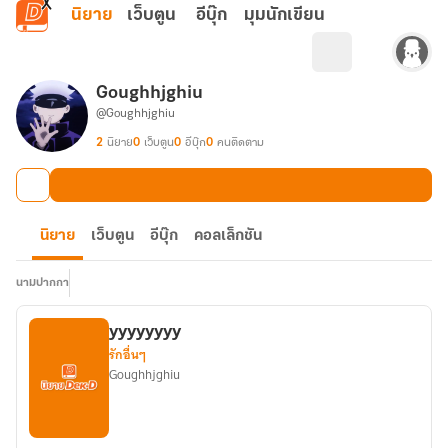
ข้ามไปยังเนื้อหาหลัก
นิยาย
เว็บตูน
อีบุ๊ก
มุมนักเขียน
Goughhjghiu
@Goughhjghiu
2
นิยาย
0
เว็บตูน
0
อีบุ๊ก
0
คนติดตาม
นิยาย
เว็บตูน
อีบุ๊ก
คอลเล็กชัน
นามปากกา
yyyyyyyy
รักอื่นๆ
Goughhjghiu