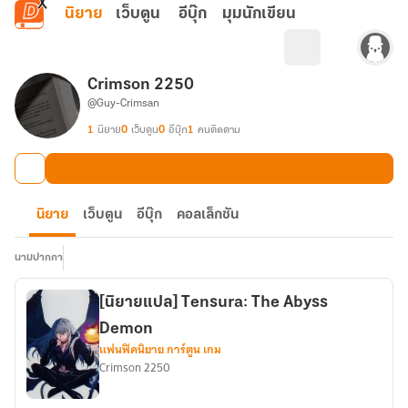
ข้ามไปยังเนื้อหาหลัก
นิยาย
เว็บตูน
อีบุ๊ก
มุมนักเขียน
Crimson 2250
@Guy-Crimsan
1
นิยาย
0
เว็บตูน
0
อีบุ๊ก
1
คนติดตาม
นิยาย
เว็บตูน
อีบุ๊ก
คอลเล็กชัน
นามปากกา
[นิยายแปล] Tensura: The Abyss
Demon
แฟนฟิคนิยาย การ์ตูน เกม
Crimson 2250