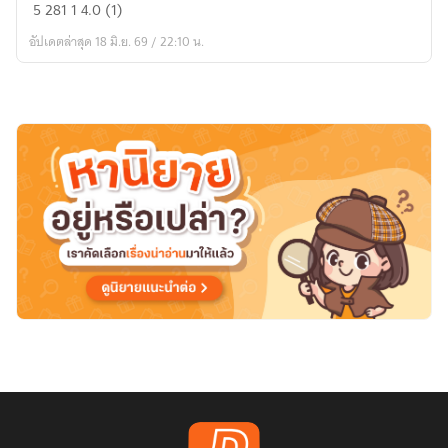
[นิยาย
5
281
1
4.0 (1)
แปล]
อัปเดตล่าสุด 18 มิ.ย. 69 / 22:10 น.
Tensura:
The
Abyss
Demon