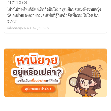
รหัส
11
74
1
0 (0)
รบ
ไม่ว่าไปทางไหนก็มีแต่เด็กถือปืนโฟม? ดูเหมือนจะแบ่งฝั่งชายหญิง
ปืน
ชัดเจนด้วย! สงครามกระสุนโฟมที่สู้กันจริงจังเพื่อขนมในโรงเรียน
กระสุน
อ่ะน่ะ?
โฟม
อัปเดตล่าสุด 17 ก.ค. 69 / 10:57 น.
ตัวประกอบ
บงการ
ศึก