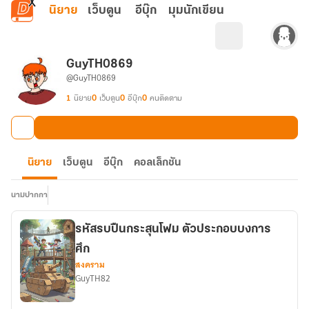
ข้ามไปยังเนื้อหาหลัก
นิยาย
เว็บตูน
อีบุ๊ก
มุมนักเขียน
GuyTH0869
@GuyTH0869
1
นิยาย
0
เว็บตูน
0
อีบุ๊ก
0
คนติดตาม
นิยาย
เว็บตูน
อีบุ๊ก
คอลเล็กชัน
นามปากกา
รหัสรบปืนกระสุนโฟม ตัวประกอบบงการ
ศึก
สงคราม
GuyTH82