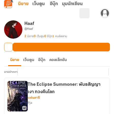
ข้ามไปยังเนื้อหาหลัก
นิยาย
เว็บตูน
อีบุ๊ก
มุมนักเขียน
Haaf
@Haaf
2
นิยาย
0
เว็บตูน
0
อีบุ๊ก
1
คนติดตาม
นิยาย
เว็บตูน
อีบุ๊ก
คอลเล็กชัน
นามปากกา
The Eclipse Summoner: พันธสัญญา
เงา ทวงคืนโลก
แฟนตาซี
Pja