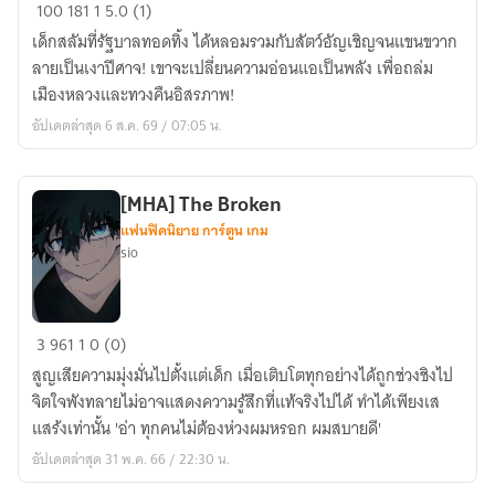
The
100
181
1
5.0 (1)
Eclipse
เด็กสลัมที่รัฐบาลทอดทิ้ง ได้หลอมรวมกับสัตว์อัญเชิญจนแขนขวาก
Summoner:
ลายเป็นเงาปีศาจ! เขาจะเปลี่ยนความอ่อนแอเป็นพลัง เพื่อถล่ม
พันธ
เมืองหลวงและทวงคืนอิสรภาพ!
สัญญา
อัปเดตล่าสุด 6 ส.ค. 69 / 07:05 น.
เงา
ทวง
คืน
[MHA] The Broken
โลก
แฟนฟิคนิยาย การ์ตูน เกม
sio
[MHA]
3
961
1
0 (0)
The
สูญเสียความมุ่งมั่นไปตั้งแต่เด็ก เมื่อเติบโตทุกอย่างได้ถูกช่วงชิงไป
Broken
จิตใจพังทลายไม่อาจแสดงความรู้สึกที่แท้จริงไปได้ ทำได้เพียงเส
แสร้งเท่านั้น 'อ่า ทุกคนไม่ต้องห่วงผมหรอก ผมสบายดี'
อัปเดตล่าสุด 31 พ.ค. 66 / 22:30 น.