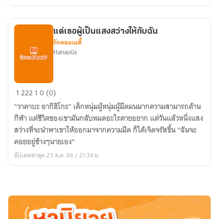
ต่าง
โลก
แด่เธอผู้เป็นแสงสว่างให้กับฉัน
รักคอมเมดี้
HanaoGs
แด่
1
222
1
0 (0)
เธอ
"วาคาบะ อากิฮิโกะ" เด็กหนุ่มผู้หนุ่มผู้มืดมนมากความสามารถด้าน
ผู้
กีฬา แต่ชีวิตของเขามันกลับหมดอะไรตายอยาก แต่วันแล้วหนึ่งแสง
เป็น
สว่างที่จะนำพาเขาให้ออกมาจากความมืด ก็ได้เจิดจรัสขึ้น "ฉันจะ
แสง
คอยอยู่ข้างๆนายเอง"
สว่าง
อัปเดตล่าสุด 23 ส.ค. 66 / 21:34 น.
ให้
กับ
ฉัน