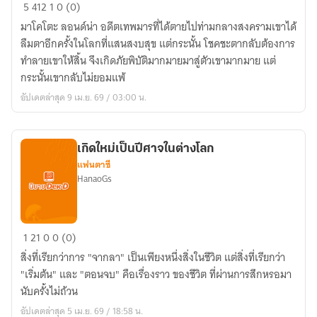
ชีวิต
5
412
1
0 (0)
นี้
มาโคโตะ ลอนด์น่า อดีตเทพมารที่ได้ตายไปท่ามกลางสงครามเขาได้
ข้า
ลืมตาอีกครั้งในโลกที่แสนสงบสุข แต่กระนั้น โชคชะตากลับต้องการ
จะ
ทำลายเขาให้สิ้น จึงเกิดภัยพิบัติมากมายมาสู่ตัวเขามากมาย แต่
ไม่
กระนั้นเขากลับไม่ยอมแพ้
ทำ
อัปเดตล่าสุด 9 เม.ย. 69 / 03:00 น.
ผิด
พลาด
เป็น
เกิดใหม่เป็นปีศาจในต่างโลก
ครั้ง
แฟนตาซี
ที่
HanaoGs
สอง
เกิด
1
21
0
0 (0)
ใหม่
สิ่งที่เรียกว่าการ "จากลา" เป็นเพียงหนึ่งสิ่งในชีวิต แต่สิ่งที่เรียกว่า
เป็น
"เริ่มต้น" และ "ตอนจบ" คือเรื่องราว ของชีวิต ที่ผ่านการสึกหรอมา
ปีศาจ
นับครั้งไม่ถ้วน
ใน
อัปเดตล่าสุด 5 เม.ย. 69 / 18:58 น.