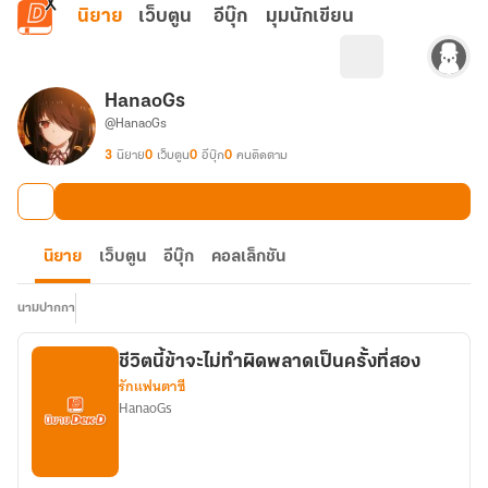
ข้ามไปยังเนื้อหาหลัก
นิยาย
เว็บตูน
อีบุ๊ก
มุมนักเขียน
HanaoGs
@HanaoGs
3
นิยาย
0
เว็บตูน
0
อีบุ๊ก
0
คนติดตาม
นิยาย
เว็บตูน
อีบุ๊ก
คอลเล็กชัน
นามปากกา
ชีวิตนี้ข้าจะไม่ทำผิดพลาดเป็นครั้งที่สอง
รักแฟนตาซี
HanaoGs