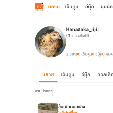
ข้ามไปยังเนื้อหาหลัก
นิยาย
เว็บตูน
อีบุ๊ก
มุมนัก
Hanasaka_jijii
@Hanasakajijii
1
นิยาย
0
เว็บตูน
0
อีบุ๊ก
0
คนต
นิยาย
เว็บตูน
อีบุ๊ก
คอลเล็ก
นามปากกา
ข้อเขียนของลิง
ไลฟ์สไตล์อื่นๆ