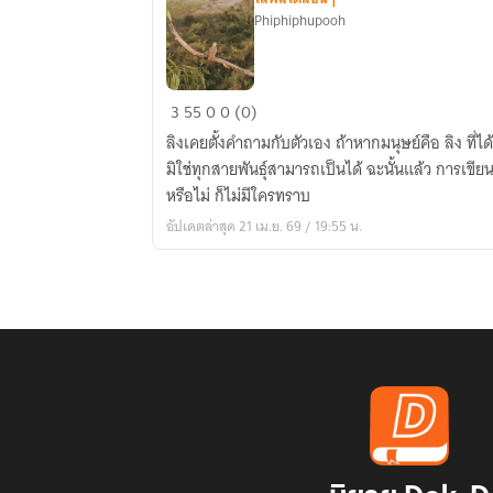
Phiphiphupooh
ข้อ
3
55
0
0 (0)
เขียน
ลิงเคยตั้งคำถามกับตัวเอง ถ้าหากมนุษย์คือ ลิง ที่ไ
ของ
มิใช่ทุกสายพันธุ์สามารถเป็นได้ ฉะนั้นแล้ว การเขีย
ลิง
หรือไม่ ก็ไม่มีใครทราบ
อัปเดตล่าสุด 21 เม.ย. 69 / 19:55 น.