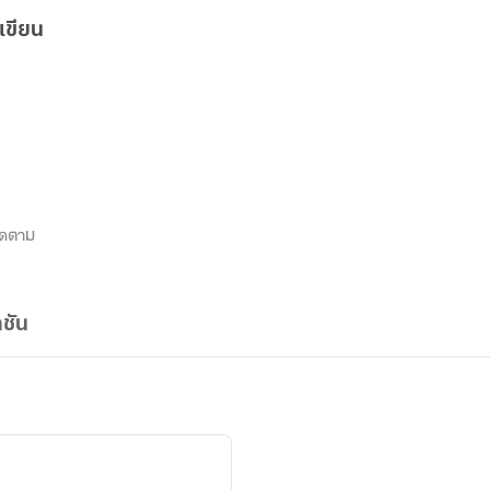
เขียน
ิดตาม
ชัน