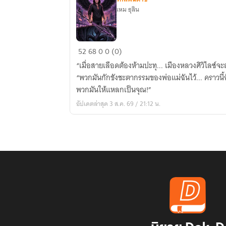
เหม ธุลิน
สาย
52
68
0
0 (0)
เลือด
“เมื่อสายเลือดต้องห้ามปะทุ... เมืองหลวงศิวิไลซ์จะ
ต้อง
“พวกมันกักขังชะตากรรมของพ่อแม่ฉันไว้... คราวนี้
ห้าม
พวกมันให้แหลกเป็นจุณ!”
แห่ง
อัปเดตล่าสุด 3 ส.ค. 69 / 21:12 น.
นคร
มน
ตรา