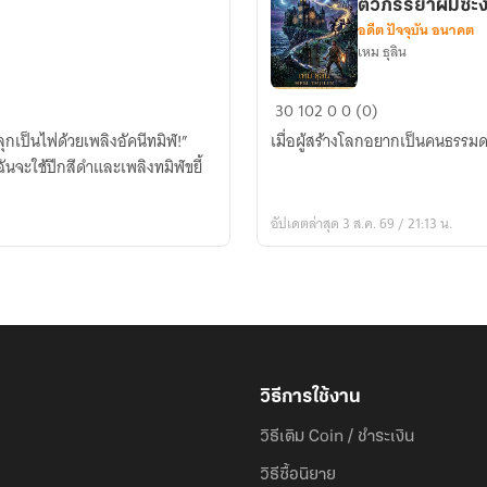
ตัวภรรยาผมซะงั
อดีต ปัจจุบัน อนาคต
เหม ธุลิน
เมื่อ
30
102
0
0 (0)
ผู้
ลุกเป็นไฟด้วยเพลิงอัคนีทมิฬ!”
เมื่อผู้สร้างโลกอยากเป็นคนธรรม
สร้าง
ฉันจะใช้ปีกสีดำและเพลิงทมิฬขยี้
โลก
อยาก
อัปเดตล่าสุด 3 ส.ค. 69 / 21:13 น.
เป็น
คน
ธรรมดา
แต่
ดัน
มี
คน
วิธีการใช้งาน
มา
วิธีเติม Coin / ชำระเงิน
ลักพา
ตัว
วิธีซื้อนิยาย