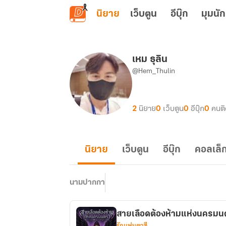
ข้ามไปยังเนื้อหาหลัก
นิยาย
เว็บตูน
อีบุ๊ก
มุมนัก
เหม ธุลิน
@Hem_Thulin
2
นิยาย
0
เว็บตูน
0
อีบุ๊ก
0
คนต
นิยาย
เว็บตูน
อีบุ๊ก
คอลเล็ก
นามปากกา
สายเลือดต้องห้ามแห่งนครมน
รักแฟนตาซี