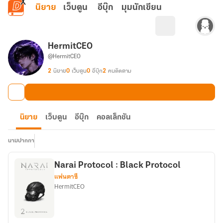
ข้ามไปยังเนื้อหาหลัก
นิยาย
เว็บตูน
อีบุ๊ก
มุมนักเขียน
HermitCEO
@HermitCEO
2
นิยาย
0
เว็บตูน
0
อีบุ๊ก
2
คนติดตาม
นิยาย
เว็บตูน
อีบุ๊ก
คอลเล็กชัน
นามปากกา
Narai Protocol : Black Protocol
แฟนตาซี
HermitCEO