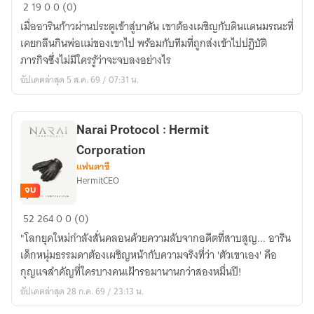
Narai
2
19
0
0 (0)
Protocol
เมื่ออารินก้าวผ่านประตูเข้าสู่บาดัน เขาต้องเผชิญกับดินแดนมรณะที่
:
เคยกลืนกินพ่อแม่ของเขาไป พร้อมกับทีมที่ถูกส่งเข้าไปปฏิบัติ
Black
ภารกิจซึ่งไม่มีใครรู้ว่าจะจบลงอย่างไร
Protocol
อัปเดตล่าสุด 5 ส.ค. 69 / 07:31 น.
Narai Protocol : Hermit
Corporation
แฟนตาซี
HermitCEO
จบ
Narai
52
264
0
0 (0)
Protocol
"โลกยุคใหม่กำลังสั่นคลอนด้วยความลับจากอดีตที่สาบสูญ... อาริน
:
เด็กหนุ่มธรรมดาต้องเผชิญหน้ากับความจริงที่ว่า 'ตัวเขาเอง' คือ
Hermit
กุญแจสำคัญที่ใครบางคนเฝ้ารอมานานกว่าสองหมื่นปี!
Corporation
อัปเดตล่าสุด 28 ก.ค. 69 / 23:13 น.