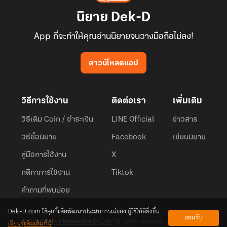
นิยาย Dek-D
App ที่จะทำให้คุณอ่านนิยายจนวางมือถือไม่ลง!
ดาวน์โหลดแอป
วิธีการใช้งาน
ติดต่อเรา
เพิ่มเติม
วิธีเติม Coin / ชำระเงิน
LINE Official
ข่าวสาร
วิธีซื้อนิยาย
Facebook
เขียนนิยาย
คู่มือการใช้งาน
X
กติกาการใช้งาน
Tiktok
คำถามที่พบบ่อย
Dek-D.com ใช้คุกกี้เพื่อพัฒนาประสบการณ์ของ ผู้ใช้ให้ดียิ่งขึ้น
ยอมรับ
เรียนรู้เพิ่มเติมที่นี่
© 2026
Dek-D Interactive Co.,Ltd.
All rights reserved. |
Privacy Policy