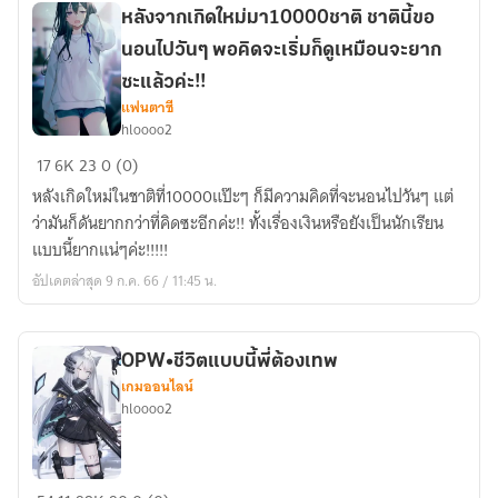
ต่าง
หลังจากเกิดใหม่มา10000ชาติ ชาตินี้ขอ
โลก⊂（゜
นอนไปวันๆ พอคิดจะเริ่มก็ดูเหมือนจะยาก
Д゜
⊂
ซะแล้วค่ะ!!
แฟนตาซี
hloooo2
หลัง
17
6K
23
0 (0)
จาก
หลังเกิดใหม่ในชาติที่10000แป๊ะๆ ก็มีความคิดที่จะนอนไปวันๆ แต่
เกิด
ว่ามันก็ดันยากกว่าที่คิดซะอีกค่ะ!! ทั้งเรื่องเงินหรือยังเป็นนักเรียน
ใหม่
แบบนี้ยากแน่ๆค่ะ!!!!!
มา10000ชาติ
อัปเดตล่าสุด 9 ก.ค. 66 / 11:45 น.
ชาติ
นี้
ขอ
นอน
OPW•ชีวิตแบบนี้พี่ต้องเทพ
เกมออนไลน์
ไป
hloooo2
วันๆ
พอ
คิด
OPW•ชีวิต
จะ