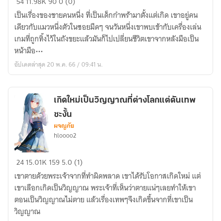
54
11.98K
90
0 (0)
แบบ
เริ่ม
เป็นเรื่องของชายคนหนึ่ง ที่เป็นเด็กกำพร้ามาตั้งแต่เกิด เขาอยู่คน
นี้
ก็
เดียวกับแมวหนึ่งตัวในซอยมืดๆ จนวันหนึ่งเขาพบเข้ากับเครื่องเล่น
พี่
ดู
เกมที่ถูกทิ้งไว้ในถังขยะแล้วมันก็ไปเปลี่ยนชีวิตเขาจากหลังมือเป็น
ต้อง
เหมือน
หน้ามือ•••
เทพ
จะ
อัปเดตล่าสุด 20 พ.ค. 66 / 09:41 น.
ยาก
ซะ
แล้ว
เกิดใหม่เป็นวิญญาณที่ต่างโลกแต่ดันเทพ
ค่ะ!!
ซะงั้น
ผจญภัย
hloooo2
เกิด
24
15.01K
159
5.0 (1)
ใหม่
เขาตายด้วยพระเจ้าจากที่ทำผิดพลาด เขาได้รับโอกาสเกิดใหม่ แต่
เป็น
เขาเลือกเกิดเป็นวิญญาณ พระเจ้าที่เห็นว่าตายแน่ๆเลยทำให้เขา
วิญญาณ
ตอนเป็นวิญญาณไม่ตาย แล้วเรื่องเทพๆจึงเกิดขึ้นจากที่เขาเป็น
ที่
วิญญาณ
ต่าง