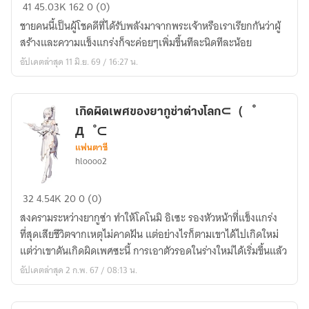
ระบบ
41
45.03K
162
0 (0)
เทพ
ชายคนนี้เป็นผู้โชคดีที่ได้รับพลังมาจากพระเจ้าหรือเราเรียกกันว่าผู้
กำเนิด
สร้างและความแข็งแกร่งก็จะค่อยๆเพิ่มขึ้นทีละนิดทีละน้อย
เซียน
อัปเดตล่าสุด 11 มิ.ย. 69 / 16:27 น.
เกิดผิดเพศของยากูซ่าต่างโลก⊂（゜
Д゜⊂
แฟนตาซี
hloooo2
เกิด
32
4.54K
20
0 (0)
ผิด
สงครามระหว่างยากูซ่า ทำให้โคโนมิ อิเซะ รองหัวหน้าที่แข็งแกร่ง
เพศ
ที่สุดเสียชีวิตจากเหตุไม่คาดฝัน แต่อย่างไรก็ตามเขาได้ไปเกิดใหม่
ของ
แต่ว่าเขาดันเกิดผิดเพศซะนี้ การเอาตัวรอดในร่างใหม่ได้เริ่มขึ้นแล้ว
ยา
อัปเดตล่าสุด 2 ก.พ. 67 / 08:13 น.
กู
ซ่า