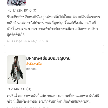
ผม
45
17.92K
191
0 (0)
กับ
ชีวิตเด็กกำพร้าสองพี่น้องถูกพ่อแม่ทิ้งไปตั้งแต่เด็ก แต่คืนที่พวกเขา
น้อง
กลับบ้านกลังจากไปทำงาน พลังก็ถูกปลุกขึ้นแต่เรื่องไม่คาดฝันก็
สาว
เกิดขึ้นร่างของพวกเขารวมเข้าด้วยกันเพราะมีความผิดพลาด เรื่อง
รวม
สุดจิตจึงเกิด
ร่าง
อัปเดตล่าสุด 8 ม.ค. 66 / 08:55 น.
กัน
แหละ[จบ]
มหาเทพเซียนประจัญบาน
กำลังภายใน
hloooo2
มหาเทพ
9
2.14K
3
0 (0)
เซียน
คนที่แข็งแกร่งหรอมันก็แค่พ วกมดปลวก คนที่อ่อนแอหรอ มันไม่มี
ประจัญบาน
จริง นี้เป็นเรื่องราวของชายที่กลับชาติมาเกิดด้วยกันหลายหน