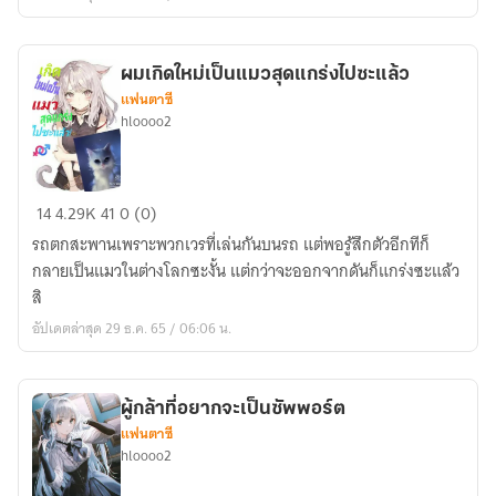
เที่ยว
ใน
ร่าง
ผมเกิดใหม่เป็นแมวสุดแกร่งไปซะแล้ว
แวมไพร์
แฟนตาซี
นี้
hloooo2
แหละ(จบ)
ผม
14
4.29K
41
0 (0)
เกิด
รถตกสะพานเพราะพวกเวรที่เล่นกันบนรถ แต่พอรู้สึกตัวอีกทีก็
ใหม่
กลายเป็นแมวในต่างโลกซะงั้น แต่กว่าจะออกจากดันก็แกร่งซะแล้ว
เป็น
สิ
แมว
อัปเดตล่าสุด 29 ธ.ค. 65 / 06:06 น.
สุด
แกร่ง
ไป
ผู้กล้าที่อยากจะเป็นซัพพอร์ต
ซะ
แฟนตาซี
แล้ว
hloooo2