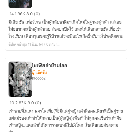
ผู้
14
1.96K
8
0 (0)
กล้า
มิเลีย ซัน เฟอร์เจอ เป็นผู้กลับชาติมาเกิดใหม่ในฐานะผู้กล้า แต่เธอ
ที่
ไม่อยากจะเป็นผู้กล้าเลย ต้องปกปิดไว้ และได้เลือกสายซัพเพื่อเข้า
อยาก
โรงเรียน เพื่อนๆเธอจะรู้รึป่าวแล้วจะมีอะไรเกิดขึ้นรึป่าวโปรดติดตาม
จะ
อัปเดตล่าสุด 11 มิ.ย. 64 / 08:45 น.
เป็น
ซัพพอร์ต
โซเฟียล่าข้ามโลก
บู๊ แอ๊คชั่น
hloooo2
โซเฟีย
10
2.83K
9
0 (0)
ล่า
เจ้าชายที่3แห่ง นครโลเพีย(ที่)มีแต่ผู้หญิงเค้าคือคนเดียวที่เป็นผู้ชาย
ข้าม
แต่แม่ของเค้าทำให้กลายเป็น(ผู้หญิง)เพื่อทำให้ทุกคนเชื่อว่าเค้าคือ
โลก
เจ้าหญิง..แต่แล้วก็เกิดการหลบหนีไปยังโลก..โซเฟียเลยต้องตาม