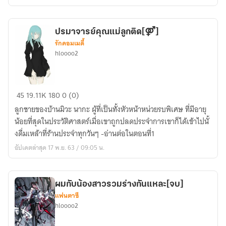
เกิน
หมื่นS1-
ปรมาจารย์คุณแม่ลูกติด[⚤]
S2
รักคอมเมดี้
hloooo2
ปรมาจารย์
45
19.11K
180
0 (0)
คุณ
ลูกชายของบ้านมิวะ นากะ ผู้ที่เป็นทั้งหัวหน้าหน่วยรบพิเศษ ที่มีอายุ
แม่
น้อยที่สุดในประวัติศาสตร์เมื่อเขาถูกปลดประจำการเขาก็ได้เข้าไปนั้
ลูก
งดื่มเหล้าที่ร้านประจำทุกวันๆ -อ่านต่อในตอนที่1
ติด[⚤]
อัปเดตล่าสุด 17 พ.ย. 63 / 09:05 น.
ผมกับน้องสาวรวมร่างกันแหละ[จบ]
แฟนตาซี
hloooo2