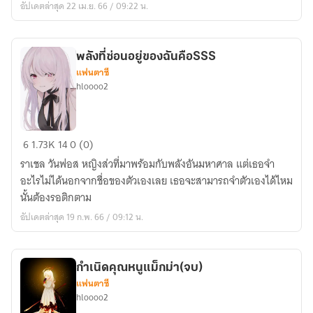
อัปเดตล่าสุด 22 เม.ย. 66 / 09:22 น.
โลก
แต่
ดัน
พลังที่ซ่อนอยู่ของฉันคือSSS
เทพ
แฟนตาซี
ซะ
hloooo2
งั้น
พลัง
6
1.73K
14
0 (0)
ที่
ราเชล วันฟอส หญิงส่วที่มาพร้อมกับพลังอันมหาศาล แต่เธอจำ
ซ่อน
อะไรไม่ได้นอกจากชื่อของตัวเองเลย เธอจะสามารถจำตัวเองได้ไหม
อยู่
นั้นต้องรอติกตาม
ของ
อัปเดตล่าสุด 19 ก.พ. 66 / 09:12 น.
ฉัน
คือSSS
กำเนิดคุณหนูแม็กม่า(จบ)
แฟนตาซี
hloooo2