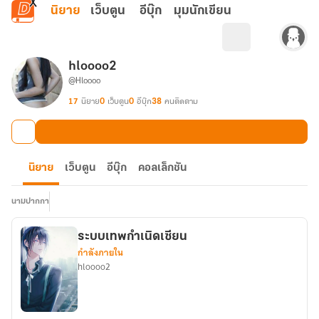
ข้ามไปยังเนื้อหาหลัก
นิยาย
เว็บตูน
อีบุ๊ก
มุมนักเขียน
hloooo2
@Hloooo
17
นิยาย
0
เว็บตูน
0
อีบุ๊ก
38
คนติดตาม
นิยาย
เว็บตูน
อีบุ๊ก
คอลเล็กชัน
นามปากกา
ระบบเทพกำเนิดเซียน
กำลังภายใน
hloooo2