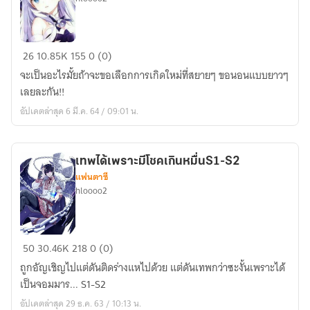
กำเนิด
26
10.85K
155
0 (0)
ตัว
จะเป็นอะไรมั้ยถ้าจะขอเลือกการเกิดใหม่ที่สยายๆ ขอนอนแบบยาวๆ
ขี้
เลยละกัน!!
เกียด
อัปเดตล่าสุด 6 มี.ค. 64 / 09:01 น.
ขย่ม
โลก
เทพได้เพราะมีโชคเกินหมื่นS1-S2
แฟนตาซี
hloooo2
เทพ
50
30.46K
218
0 (0)
ได้
ถูกอัญเชิญไปแต่ดันติดร่างแหไปด้วย แต่ดันเทพกว่าซะงั้นเพราะได้
เพราะ
เป็นจอมมาร... S1-S2
มี
อัปเดตล่าสุด 29 ธ.ค. 63 / 10:13 น.
โชค