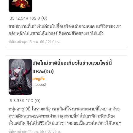
กำเนิด
35
12.54K
185
0 (0)
คุณ
ชายตกงานที่เอาเงินเดือนไปซื้อเครื่องเล่นเกมหมด แต่ชีวิตของเขา
หนู
กลับพลิกไปเพราะได้เผ่าแรร์ ติดตามชีวิตของเขาได้แล้ว
แม็
อัปเดตล่าสุด 15 ก.พ. 66 / 21:04 น.
กม่า(จบ)
เกิดใหม่ชาตินี้ขอเที่ยวในร่างแวมไพร์นี้
แหละ(จบ)
ผจญภัย
hloooo2
เกิด
5
3.33K
17
0 (0)
ใหม่
หนุ่มอายุ19ปี โอรามะ ชิรุ เขาเกิดที่โรงบาลและตายที่โรงบาล ด้วย
ชาติ
ความผิดพลาดของพระเจ้าสาวสุดสวยที่ทำให้เขาพิการติดเตียง
นี้
ตั้งแต่เกิด จึงได้ให้ชีวิตใหม่แก่เขา *ผมขอเป็นแวมไพร์สาวได้ไหม?*
ขอ
อัปเดตล่าสุด 14 ก.พ. 66 / 07:56 น.