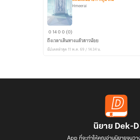
Hmeerai
New
0
14
0
0 (0)
way
ถึงเวลาเดินทางแล้วสาวน้อย
อัปเดตล่าสุด 11 พ.ค. 69 / 14:34 น.
นิยาย Dek-D
App ที่จะทำให้คุณอ่านนิยายจนวาง