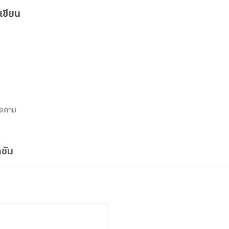
เขียน
ิดตาม
ชัน