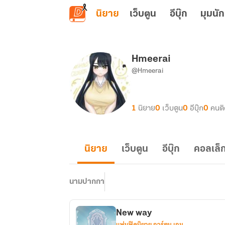
ข้ามไปยังเนื้อหาหลัก
นิยาย
เว็บตูน
อีบุ๊ก
มุมนัก
Hmeerai
@Hmeerai
1
นิยาย
0
เว็บตูน
0
อีบุ๊ก
0
คนต
นิยาย
เว็บตูน
อีบุ๊ก
คอลเล็ก
นามปากกา
New way
แฟนฟิคนิยาย การ์ตูน เกม