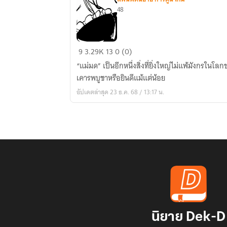
48
Fairy
9
3.29K
13
0 (0)
tail
“แม่มด” เป็นอีกหนึ่งสิ่งที่ยิ่งใหญ่ไม่แพ้มังกรในโล
|
เคารพบูชาหรือยินดีแม้แต่น้อย
sorcière
อัปเดตล่าสุด 23 ธ.ค. 68 / 13:17 น.
นิยาย Dek-D