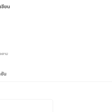
เขียน
ิดตาม
ชัน