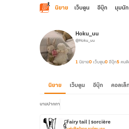
ข้ามไปยังเนื้อหาหลัก
นิยาย
เว็บตูน
อีบุ๊ก
มุมนัก
Hoku_uu
@Hoku_uu
1
นิยาย
0
เว็บตูน
0
อีบุ๊ก
5
คนต
นิยาย
เว็บตูน
อีบุ๊ก
คอลเล็ก
นามปากกา
Fairy tail | sorcière
แฟนฟิคนิยาย การ์ตูน เกม