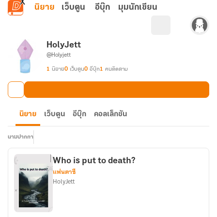
ข้ามไปยังเนื้อหาหลัก
นิยาย
เว็บตูน
อีบุ๊ก
มุมนักเขียน
HolyJett
@Holyjett
1
นิยาย
0
เว็บตูน
0
อีบุ๊ก
1
คนติดตาม
นิยาย
เว็บตูน
อีบุ๊ก
คอลเล็กชัน
นามปากกา
Who is put to death?
แฟนตาซี
HolyJett