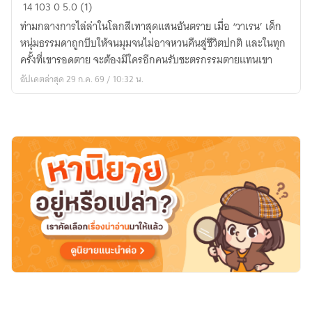
Who
14
103
0
5.0 (1)
is
ท่ามกลางการไล่ล่าในโลกสีเทาสุดแสนอันตราย เมื่อ ‘วาเรน’ เด็ก
put
หนุ่มธรรมดาถูกบีบให้จนมุมจนไม่อาจหวนคืนสู่ชีวิตปกติ และในทุก
to
ครั้งที่เขารอดตาย จะต้องมีใครอีกคนรับชะตรกรรมตายแทนเขา
death?
อัปเดตล่าสุด 29 ก.ค. 69 / 10:32 น.