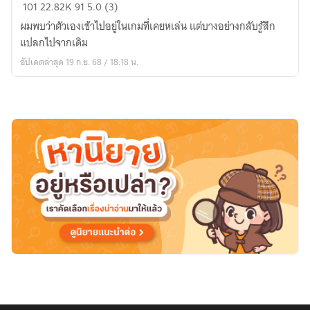
how
101
22.82K
91
5.0 (3)
to
ผมพบว่าตัวเองเข้าไปอยู่ในเกมที่เคยหเล่น แต่บางอย่างกลับรู้สึก
live
แปลกไปจากเดิม
as
อัปเดตล่าสุด 19 ก.ย. 68 / 18:18 น.
a
knight
after
the
ending
(นิยาย
แปล)