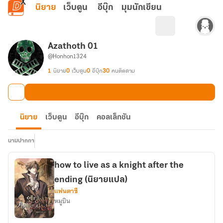
ข้ามไปยังเนื้อหาหลัก
นิยาย
เว็บตูน
อีบุ๊ก
มุมนักเขียน
Azathoth 01
@Honhon1324
1
นิยาย
0
เว็บตูน
0
อีบุ๊ก
30
คนติดตาม
นิยาย
เว็บตูน
อีบุ๊ก
คอลเล็กชัน
นามปากกา
how to live as a knight after the
ending (นิยายแปล)
แฟนตาซี
หมูบิน