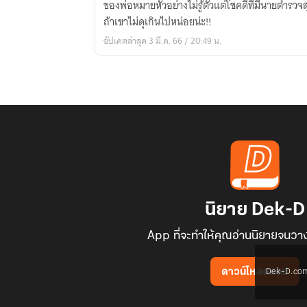
ของพ่อหมายหัวอย่างไม่รู้ตัวแต่โชคดีที่มีนายตำรวจ
ลับ
ถ้าเขาไม่ดุเกินไปหน่อยน่ะ!!
ของ
อัปเดตล่าสุด 3 มี.ค. 66 / 20:49 น.
นาย
หมาป่า
กับ
คุณ
หนู
นักสืบ
มือ
ใหม่
สุด
ป่วน(หัวใจ)
นิยาย Dek-D
App ที่จะทำให้คุณอ่านนิยายจนวาง
Dek-D.com ใช
ดาวน์โหลดแอป