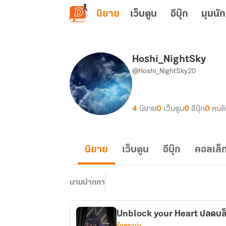
ข้ามไปยังเนื้อหาหลัก
นิยาย
เว็บตูน
อีบุ๊ก
มุมนัก
Hoshi_NightSky
@Hoshi_NightSky20
4
นิยาย
0
เว็บตูน
0
อีบุ๊ก
0
คนต
นิยาย
เว็บตูน
อีบุ๊ก
คอลเล็ก
นามปากกา
Unblock your Heart ปลดบล็อ
รักดราม่า