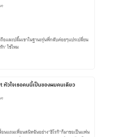
ve
กนับถือและปลื้มเขาในฐานะรุ่นพี่กลับค่อยๆแปรเปลี่ยน
มรัก' ใช่ไหม
t หัวใจเธอคนนี้เป็นของผมคนเดียว
ve
พื่อนแถมเพื่อนสนิทฉันอย่าง"ฮิโรกิ"ก็มาขอเป็นแฟน