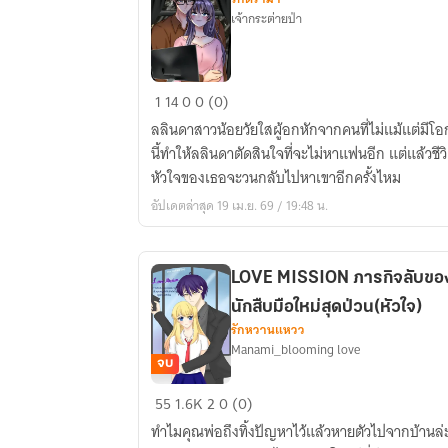
เจ้ากระต่ายป่า
Unblock
1
14
0
0 (0)
your
ลลินดาสาวน้อยวัยใสผู้อกหักจากคนที่ไม่แม้แต่มีโอ
Heart
นี้ทำให้ลลินดาตัดสินใจที่จะไม่หาแฟนอีก แต่แล้วชี
ปลด
หัวใจของเธอจะวนกลับไปหาเขาอีกครั้งไหม
บล็อก
อัปเดตล่าสุด 19 เม.ย. 69 / 19:48 น.
หัวใจ
พี่
ชาย
LOVE MISSION ภารกิจลับขอ
เกม
นักสืบมือใหม่สุดป่วน(หัวใจ)
เม
รักหวานแหวว
อร์
Manami_blooming love
จบ
LOVE
55
1.6K
2
0 (0)
MISSION
ทำไมคุณพ่อถึงทิ้งปัญหาไว้แล้วหายตัวไปจากบ้านล่ะ =
ภารกิจ