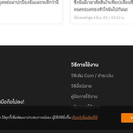
สุดหล่อมาปกป้องฉันและจะดีกว่านี้
ซึ่งฉันมีเวลาตัดสินใจเพียง3เดือน
หัวใจ
คนครอบครองหัวใจฉันไปกันนะ
เธอ
อัปเดตล่าสุด 4 มิ.ย. 65 / 09:22 น.
คน
นี้
เป็น
ของ
ผม
คน
เดียว
วิธีการใช้งาน
วิธีเติม Coin / ชำระเงิน
วิธีซื้อนิยาย
คู่มือการใช้งาน
มือถือไม่ลง!
กติกาการใช้งาน
้คุกกี้เพื่อพัฒนาประสบการณ์ของ ผู้ใช้ให้ดียิ่งขึ้น
เรียนรู้เพิ่มเติมที่นี่
ย
คำถามที่พบบ่อย