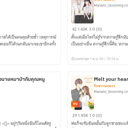
Manami_blooming lo
Love
42
1.43K
3
0 (0)
Status
กาสได้เป็นคนคุยด้วยซ้ำ เหตุการณ์
ตั้งแต่เมื่อไหร่ไม่รู้จากความรู้สึ
Changer
วิตเธอก็ได้วนกลับมาเจอเขาอีกครั้ง
เป็นอย่างอื่น ความรู้สึกนี้คือ 'ควา
ทำ
ยัง
อัปเดตล่าสุด 1 พ.ย. 66 / 10:54 น.
ไง
ดี
หนู
งนายหมาป่ากับคุณหนู
Melt your hear
ชอบ
รักหวานแหวว
พี่
Manami_blooming lo
เข้า
แล้ว
จบ
Melt
29
1.95K
1
0 (0)
your
[]= อยู่ๆวันหนึ่งฉันก็โดนศัตรู
พ่อก็จะจับฉันหมั้นกับลูกชายของเ
heart