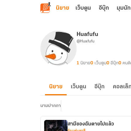
ข้ามไปยังเนื้อหาหลัก
นิยาย
เว็บตูน
อีบุ๊ก
มุมนัก
Huafufu
@Huafufu
1
นิยาย
0
เว็บตูน
0
อีบุ๊ก
0
คนต
นิยาย
เว็บตูน
อีบุ๊ก
คอลเล็ก
นามปากกา
สามีของฉันตายไปแล้ว
รักแฟนตาซี