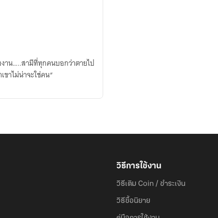
่งงาน…..สามีที่ทุกคนบอกว่าตายไป
าเขาไม่น่าจะใช่คน“
วิธีการใช้งาน
วิธีเติม Coin / ชำระเงิน
วิธีซื้อนิยาย