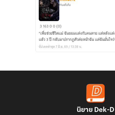
Huafufu
สามี
3
163
0
0 (0)
ของ
”เพื่อช่วยชีวิตแม่ ฉันยอมแต่งกับคนตาย แต่หลังแต
ฉัน
แล้ว 3 ปี กลับมาปรากฎตัวต่อหน้าฉัน แต่ฉันมั่นใจว่
ตาย
อัปเดตล่าสุด 7 มิ.ย. 69 / 13:38 น.
ไป
แล้ว
นิยาย Dek-D