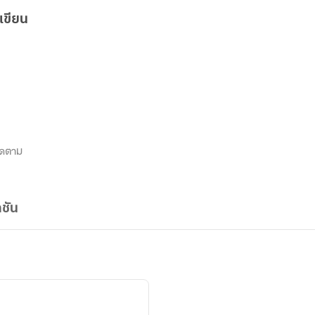
เขียน
ิดตาม
ชัน