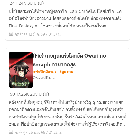
[
24
1.24K
30
0 (0)
Final
เมื่อโชคชะตาได้นำพาหญิงสาวชื่อ 'แสง' มาเกิดใหม่โดยใช้ชื่อ 'แค
Fantasy
ลร์ สไตร์ฟ' น้องสาวฝาแฝดของคลาวด์ สไตร์ฟ ตัวละครจาเกมดัง
VII
Final Fantasy VII โชคชะตาที่มอบให้เธอจะเป็นเช่นไรนะ
Fanfiction
อัปเดตล่าสุด 12 มี.ค. 69 / 01:57 น.
]
Sorrow
Circuit
(Fic) เทวทูตแห่งโลกมืด Owari no
seraph ทายาทอสูร
แฟนฟิคนิยาย การ์ตูน เกม
OkazakiTsuna
(Fic)
50
17.25K
209
0 (0)
เทวทูต
หลังจากที่เฮียคุยะ ยูอิจิโร่ตายไป มาฮิรุนำดวงวิญญาณของเขาแยก
แห่ง
ออกมาอีกดวงและกลืนกินเข้าไปจนตั้งครรภ์เธอได้บอกกับกุเร็นว่า
โลก
เธอกำลังจะมีลูกให้เขาจากนั้นกุเร็นจึงตัดสินใจออกจากเมืองไปอยู่ที่
มืด
ชนบทเพื่อปกป้องลูกของเขาและไม่ต้องการให้รู้เรื่องราวที่เคยเกิด
Owari
ขึ้น
อัปเดตล่าสุด 25 ธ.ค. 65 / 21:52 น.