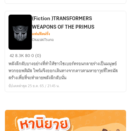
no
seraph
ทายาท
(Fiction )TRANSFORMERS
อสูร
WEAPONS OF THE PRIMUS
แฟนฟิคฝรั่ง
OkazakiTsuna
(Fiction
42
8.3K
80
0 (0)
)TRANSFORMERS
พลังลึกลับบางอย่างที่ทำให้ชาวไซเบอร์ทรอนกลายร่างเป็นมนุษย์
WEAPONS
พวกออพติมัส ไพร์มจึงออกเดินทางจากดาวตามหาอาวุธที่ไพรมัส
OF
สร้างเพื่อที่จะทำลายพลังลึกลับนั่น
THE
อัปเดตล่าสุด 25 ธ.ค. 65 / 21:45 น.
PRIMUS