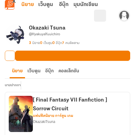
ข้ามไปยังเนื้อหาหลัก
นิยาย
เว็บตูน
อีบุ๊ก
มุมนักเขียน
Okazaki Tsuna
@HyakuyaYuuichiro
3
นิยาย
0
เว็บตูน
0
อีบุ๊ก
7
คนติดตาม
นิยาย
เว็บตูน
อีบุ๊ก
คอลเล็กชัน
นามปากกา
[ Final Fantasy VII Fanfiction ]
Sorrow Circuit
แฟนฟิคนิยาย การ์ตูน เกม
OkazakiTsuna