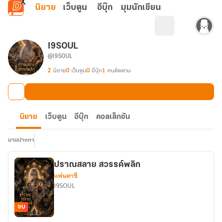
ข้ามไปยังเนื้อหาหลัก
นิยาย
เว็บตูน
อีบุ๊ก
มุมนักเขียน
I9SOUL
@I9SOUL
2
นิยาย
0
เว็บตูน
0
อีบุ๊ก
1
คนติดตาม
นิยาย
เว็บตูน
อีบุ๊ก
คอลเล็กชัน
นามปากกา
ปราณสลาย สวรรค์พลิก
แฟนตาซี
I9SOUL
จบ