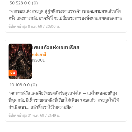
ปราณ
50
528
0
0 (0)
สลาย
"จากขยะแห่งตระกูล สู่ผู้พลิกชะตาสวรรค์" เขาเคยตายมาแล้วหนึ่ง
สวรรค์
ครั้ง และการกลับมาครั้งนี้ จะเปลี่ยนชะตาของทั้งสามภพตลอดกาล
พลิก
อัปเดตล่าสุด 8 ก.ค. 69 / 20:00 น.
เศษแก้วแห่งเอเทเรียส
แฟนตาซี
I9SOUL
จบ
เศษ
10
108
0
0 (0)
แก้ว
"คฤหาสน์วัลแคนคือรังของสัตว์อสูรแห่งไฟ — แต่ในหอคอยที่สูง
แห่ง
ที่สุด กลับมีเด็กชายคนหนึ่งที่เรียกได้เพียง 'เศษแก้ว' ตระกูลไฟให้
เอ
กำเนิดเขา... แล้วทิ้งเขาไว้ในความมืด"
เท
อัปเดตล่าสุด 31 พ.ค. 69 / 21:49 น.
เรียส