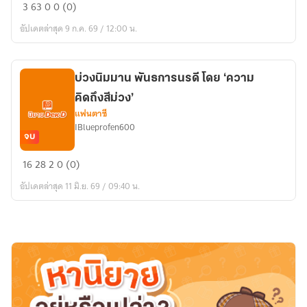
อธิษฐาน
3
63
0
0 (0)
พาน
อัปเดตล่าสุด 9 ก.ค. 69 / 12:00 น.
ภพ
บ่วงนิมมาน พันธการนรดี โดย ‘ความ
คิดถึงสีม่วง’
แฟนตาซี
IBlueprofen600
จบ
บ่วง
16
28
2
0 (0)
นิมมาน
อัปเดตล่าสุด 11 มิ.ย. 69 / 09:40 น.
พันธ
การ
นรดี
โดย
‘ความ
คิดถึง
สี