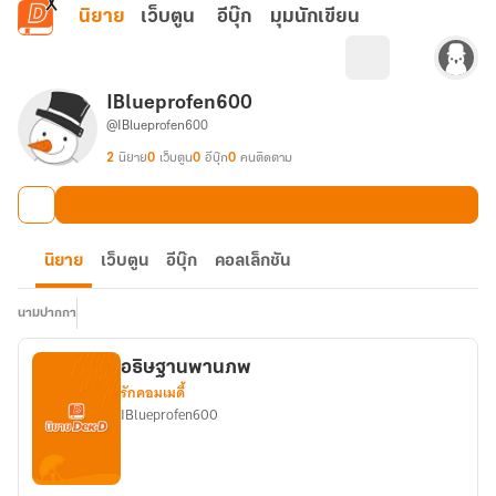
ข้ามไปยังเนื้อหาหลัก
นิยาย
เว็บตูน
อีบุ๊ก
มุมนักเขียน
IBlueprofen600
@IBlueprofen600
2
นิยาย
0
เว็บตูน
0
อีบุ๊ก
0
คนติดตาม
นิยาย
เว็บตูน
อีบุ๊ก
คอลเล็กชัน
นามปากกา
อธิษฐานพานภพ
รักคอมเมดี้
IBlueprofen600