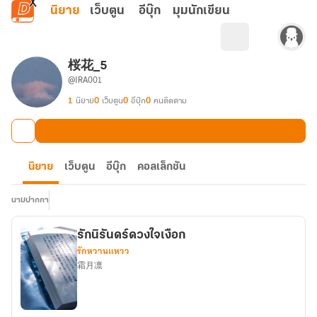
ข้ามไปยังเนื้อหาหลัก
นิยาย
เว็บตูน
อีบุ๊ก
มุมนักเขียน
桜花_5
@IRA001
1
นิยาย
0
เว็บตูน
0
อีบุ๊ก
0
คนติดตาม
นิยาย
เว็บตูน
อีบุ๊ก
คอลเล็กชัน
นามปากกา
รักนิรันดร์ดวงใจเงือก
รักหวานแหวว
霜月凛