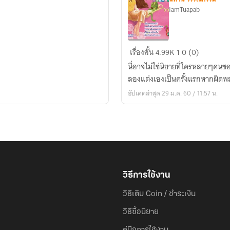
IamTuapab
โสน
เรื่องสั้น
4.99K
1
0 (0)
น้อย
นี่อาจไม่ใช่นิยายที่ใครหลายๆคนช
เรือน
ลองแต่งเองเป็นครั้งแรกหากผิดพลา
งาม
อัปเดตล่าสุด 29 ม.ค. 60 / 11:57 น.
วิธีการใช้งาน
วิธีเติม Coin / ชำระเงิน
วิธีซื้อนิยาย