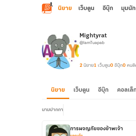
ข้ามไปยังเนื้อหาหลัก
นิยาย
เว็บตูน
อีบุ๊ก
มุมนัก
Mightyrat
@IamTuapab
2
นิยาย
1
เว็บตูน
0
อีบุ๊ก
0
คนต
นิยาย
เว็บตูน
อีบุ๊ก
คอลเล็ก
นามปากกา
การผจญภัยของข้าพเจ้า
ผจญภัย