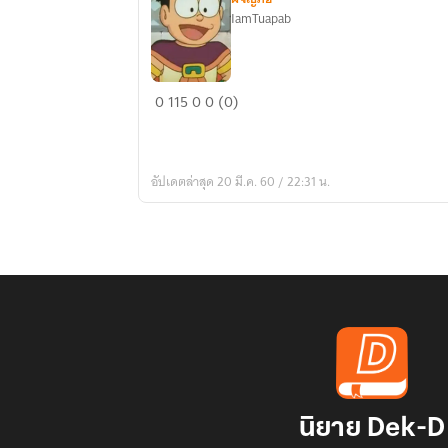
IamTuapab
การ
0
115
0
0 (0)
ผจญ
ภัย
ของ
อัปเดตล่าสุด 20 มี.ค. 60 / 22:31 น.
ข้าพเจ้า
นิยาย Dek-D