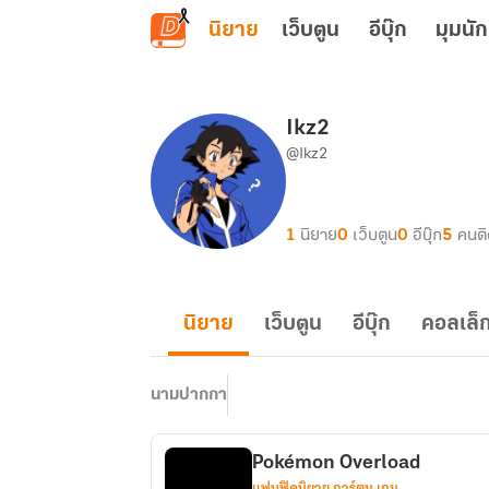
ข้ามไปยังเนื้อหาหลัก
นิยาย
เว็บตูน
อีบุ๊ก
มุมนัก
Ikz2
@Ikz2
1
นิยาย
0
เว็บตูน
0
อีบุ๊ก
5
คนต
นิยาย
เว็บตูน
อีบุ๊ก
คอลเล็ก
นามปากกา
Pokémon Overload
แฟนฟิคนิยาย การ์ตูน เกม