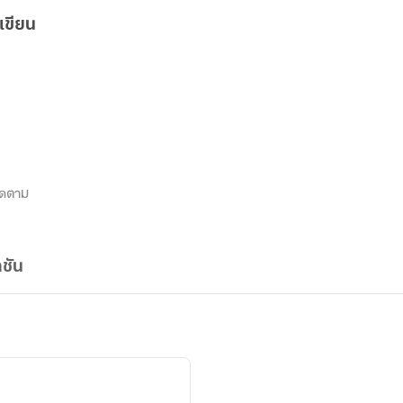
เขียน
ิดตาม
ชัน