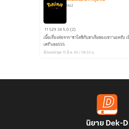
Ikz2
Pokémon
11
529
34
5.0 (2)
Overload
เนื้อเรื่องต่อจาก"ซาโตชิกับฮาเร็มของเขา"นะครับ เนื
เศร้าเลย555
อัปเดตล่าสุด 15 มี.ค. 69 / 06:53 น.
นิยาย Dek-D