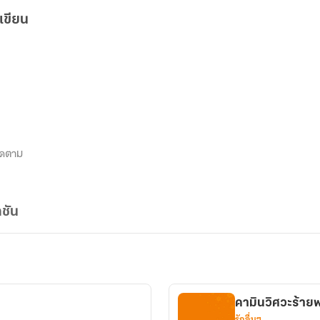
เขียน
ิดตาม
ชัน
คามินวิศวะร้ายพ
รักอื่นๆ