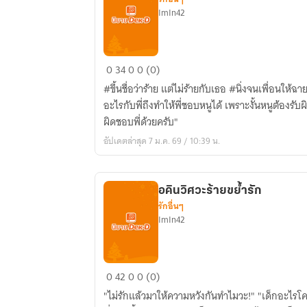
ImIn42
ธารา
0
34
0
0 (0)
วิศวะ
#ขึ้นชื่อว่าร้าย แต่ไม่ร้ายกับเธอ #นิ่งจนเพื่อนให้ฉายา
ร้าย
อะไรกับพี่ถึงทำให้พี่ชอบหนูได้ เพราะงั้นหนูต้องรับ
คลั่ง
ผิดชอบพี่ด้วยครับ"
รัก
อัปเดตล่าสุด 7 ม.ค. 69 / 10:39 น.
อคินวิศวะร้ายขย้ำรัก
รักอื่นๆ
ImIn42
อคิ
0
42
0
0 (0)
นวิ
"ไม่รักแล้วมาให้ความหวังกันทำไมวะ!" "เด็กอะไรโคต
ศวะ