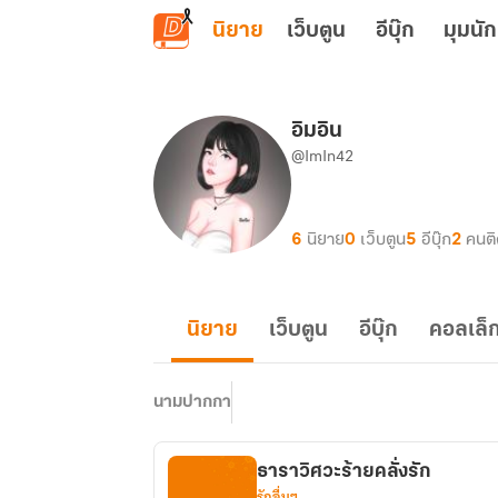
ข้ามไปยังเนื้อหาหลัก
นิยาย
เว็บตูน
อีบุ๊ก
มุมนัก
อิมอิน
@ImIn42
6
นิยาย
0
เว็บตูน
5
อีบุ๊ก
2
คนต
นิยาย
เว็บตูน
อีบุ๊ก
คอลเล็ก
นามปากกา
ธาราวิศวะร้ายคลั่งรัก
รักอื่นๆ