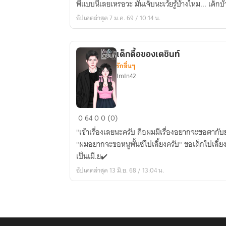
พี่แบบนี้เลยเหรอวะ มันเจ็บนะเว้ยรู้บ้างไหม... เด็กบ้
ร้าย
อัปเดตล่าสุด 7 ม.ค. 69 / 10:14 น.
ขย้ำ
รัก
เด็กดื้อของเตชินท์
รักอื่นๆ
ImIn42
เด็ก
0
64
0
0 (0)
ดื้อ
"เข้าเรื่องเลยนะครับ คือผมมีเรื่องอยากจะขอตากับยายครับ" "ขอเหรอ เร
ของ
"ผมอยากจะขอหนูพั้นซ์ไปเลี้ยงครับ" ขอเด็กไปเลี้ยงเป็นลูกเป็นหลาน❌ ขอเด็กไปเลี้ยง
เต
เป็นเมี.ย✔️
ชิ
อัปเดตล่าสุด 13 มิ.ย. 68 / 13:04 น.
นท์