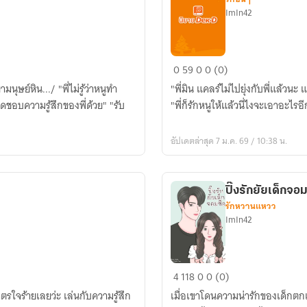
ImIn42
คา
0
59
0
0 (0)
มิ
มนุษย์หิน.../ "พี่ไม่รู้ว่าหนูทำ
"พี่มิน แคลร์ไม่ไปยุ่งกับพี่แล้วนะ 
นวิ
ผิดชอบความรู้สึกของพี่ด้วย" "รับ
"พี่ก็รักหนูให้แล้วนี่ไงจะเอาอะไรอี
ศวะ
ร้าย
อัปเดตล่าสุด 7 ม.ค. 69 / 10:38 น.
พ่าย
รัก
ปิ๊งรักยัยเด็กจอม
รักหวานแหวว
ImIn42
ปิ๊ง
4
118
0
0 (0)
รัก
รใจร้ายเลยว่ะ เล่นกับความรู้สึก
เมื่อเขาโดนความน่ารักของเด็กตกเ
ยัย