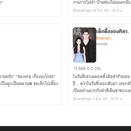
า"
งานการไม่ทำ บ้านช่องไม่ยอมกลับ
เด็ก
อัปเดตล่าสุด 28 มิ.ย. 68 / 14:14 น.
จอม
ซื่อ
เด็กดื้อของศิลา.
รักดราม่า
ImIn42
เด็ก
11
666
0
0 (0)
ดื้อ
ื่องอะไรล่ะ"
ในวันที่เขาเผลอพลั้งมือทำร้ายเธอ
ของ
ปี ...ทว่าในวันที่เธอกลับมา เธอก
ศิลา.
เป็นอย่างมากกับท่าทีเย็นชาของเธอ
อัปเดตล่าสุด 11 มิ.ย. 68 / 14:36 น.