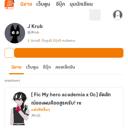
ข้ามไปยังเนื้อหาหลัก
นิยาย
เว็บตูน
อีบุ๊ก
มุมนักเขียน
J Krub
@JKrub
1
นิยาย
0
เว็บตูน
0
อีบุ๊ก
0
คนติดตาม
นิยาย
เว็บตูน
อีบุ๊ก
คอลเล็กชัน
นามปากกา
[ Fic My hero academia x Oc] อัตลัก
ณ์ของผมคืออสูรครับ! re
แฟนฟิคอื่นๆ
JKrub