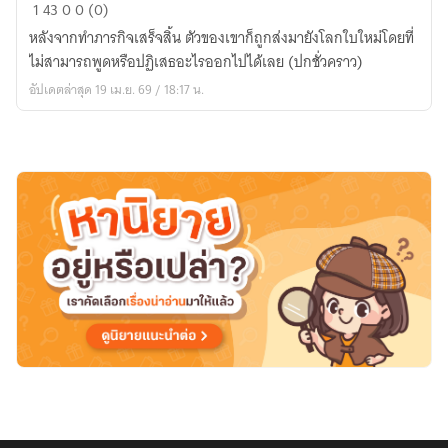
[
1
43
0
0 (0)
Fic
หลังจากทำภารกิจเสร็จสิ้น ตัวของเขาก็ถูกส่งมายังโลกใบใหม่โดยที่
My
ไม่สามารถพูดหรือปฏิเสธอะไรออกไปได้เลย (ปกชั่วคราว)
hero
อัปเดตล่าสุด 19 เม.ย. 69 / 18:17 น.
academia
x
Oc]
อัต
ลัก
ณ์
ของ
ผม
คือ
อสูร
ครับ!
re