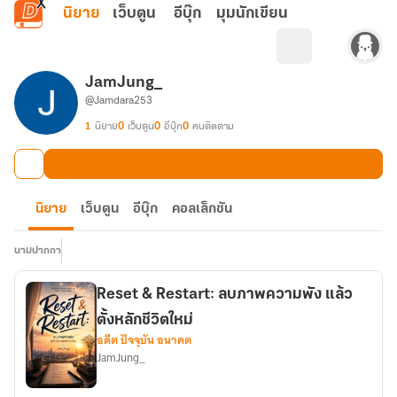
ข้ามไปยังเนื้อหาหลัก
นิยาย
เว็บตูน
อีบุ๊ก
มุมนักเขียน
JamJung_
@Jamdara253
1
นิยาย
0
เว็บตูน
0
อีบุ๊ก
0
คนติดตาม
นิยาย
เว็บตูน
อีบุ๊ก
คอลเล็กชัน
นามปากกา
Reset & Restart: ลบภาพความพัง แล้ว
ตั้งหลักชีวิตใหม่
อดีต ปัจจุบัน อนาคต
JamJung_