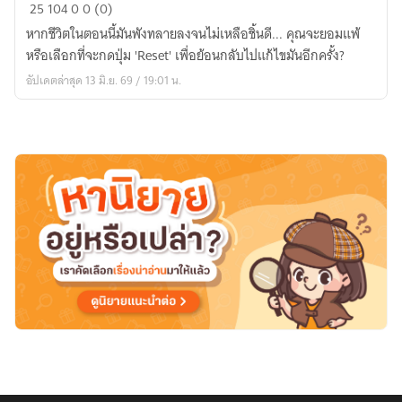
Reset
25
104
0
0 (0)
&
หากชีวิตในตอนนี้มันพังทลายลงจนไม่เหลือชิ้นดี... คุณจะยอมแพ้
Restart:
หรือเลือกที่จะกดปุ่ม 'Reset' เพื่อย้อนกลับไปแก้ไขมันอีกครั้ง?
ลบ
อัปเดตล่าสุด 13 มิ.ย. 69 / 19:01 น.
ภาพ
ความ
พัง
แล้ว
ตั้ง
หลัก
ชีวิต
ใหม่