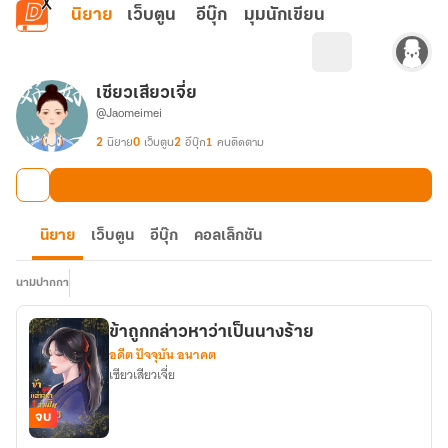
ข้ามไปยังเนื้อหาหลัก
นิยาย
เว็บตูน
อีบุ๊ก
มุมนักเขียน
เซียวเสียวเจี่ย
@Jaomeimei
2
นิยาย
0
เว็บตูน
2
อีบุ๊ก
1
คนติดตาม
นิยาย
เว็บตูน
อีบุ๊ก
คอลเล็กชัน
นามปากกา
ข้าถูกกล่าวหาว่าเป็นนางร้าย
อดีต ปัจจุบัน อนาคต
เซียวเสียวเจี่ย
จบ