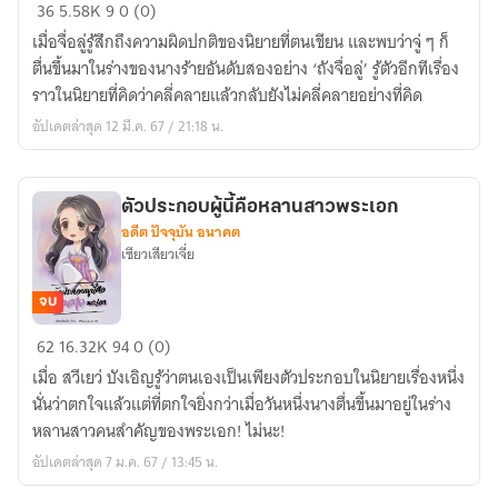
ข้า
36
5.58K
9
0 (0)
ถูก
เมื่อจื่อลู่รู้สึกถึงความผิดปกติของนิยายที่ตนเขียน และพบว่าจู่ ๆ ก็
กล่าว
ตื่นขึ้นมาในร่างของนางร้ายอันดับสองอย่าง ‘ถังจื่อลู่’ รู้ตัวอีกทีเรื่อง
หา
ราวในนิยายที่คิดว่าคลี่คลายแล้วกลับยังไม่คลี่คลายอย่างที่คิด
ว่า
อัปเดตล่าสุด 12 มี.ค. 67 / 21:18 น.
เป็น
นาง
ร้าย
ตัวประกอบผู้นี้คือหลานสาวพระเอก
อดีต ปัจจุบัน อนาคต
เซียวเสียวเจี่ย
จบ
ตัวประกอบ
62
16.32K
94
0 (0)
ผู้
เมื่อ สวีเยว่ บังเอิญรู้ว่าตนเองเป็นเพียงตัวประกอบในนิยายเรื่องหนึ่ง
นี้
นั่นว่าตกใจแล้วแต่ที่ตกใจยิ่งกว่าเมื่อวันหนึ่งนางตื่นขึ้นมาอยู่ในร่าง
คือ
หลานสาวคนสำคัญของพระเอก! ไม่นะ!
หลาน
อัปเดตล่าสุด 7 ม.ค. 67 / 13:45 น.
สาว