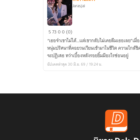
Jarasjai
คุณ
5
73
0
0 (0)
หมอ
“เธอจำเขาไม่ได้…แต่เขากลับไม่เคยลืมเธอเลย”เมื
ครับ...ผม
หนุ่มปริศนาที่คอยวนเวียนเข้ามาในชีวิต ความใกล้ชิด
รัก
จะปฏิเสธ ทว่าเบื้องหลังรอยยิ้มมีอะไรซ่อนอยู่
คุณ
อัปเดตล่าสุด 30 มิ.ย. 69 / 19:24 น.
มา
ตั้ง
สิบ
ปี