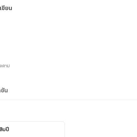
เขียน
ิดตาม
ชัน
ิบปี