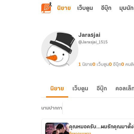
ข้ามไปยังเนื้อหาหลัก
นิยาย
เว็บตูน
อีบุ๊ก
มุมนัก
Jarasjai
@Jarasjai_1515
1
นิยาย
0
เว็บตูน
0
อีบุ๊ก
0
คนต
นิยาย
เว็บตูน
อีบุ๊ก
คอลเล็ก
นามปากกา
คุณหมอครับ...ผมรักคุณมาตั้งส
รักหวานแหวว