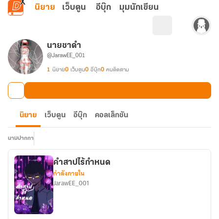
ข้ามไปยังเนื้อหาหลัก
นิยาย
เว็บตูน
อีบุ๊ก
มุมนักเขียน
นายชาดำ
@JarawEE_001
1
นิยาย
0
เว็บตูน
0
อีบุ๊ก
0
คนติดตาม
นิยาย
เว็บตูน
อีบุ๊ก
คอลเล็กชัน
นามปากกา
คำสาปไร้กำหนด
กำลังภายใน
JarawEE_001