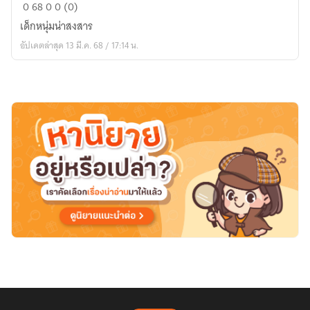
คำ
0
68
0
0 (0)
สาป
เด็กหนุ่มน่าสงสาร
ไร้
อัปเดตล่าสุด 13 มี.ค. 68 / 17:14 น.
กำหนด