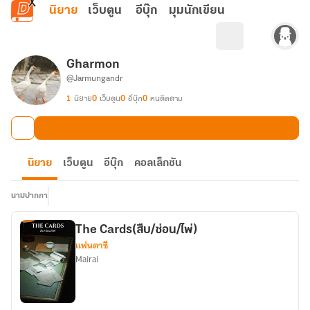
ข้ามไปยังเนื้อหาหลัก
นิยาย
เว็บตูน
อีบุ๊ก
มุมนักเขียน
Gharmon
@Jarmungandr
1
นิยาย
0
เว็บตูน
0
อีบุ๊ก
0
คนติดตาม
นิยาย
เว็บตูน
อีบุ๊ก
คอลเล็กชัน
นามปากกา
The Cards(สืบ/ซ่อน/ไพ่)
แฟนตาซี
Mairai