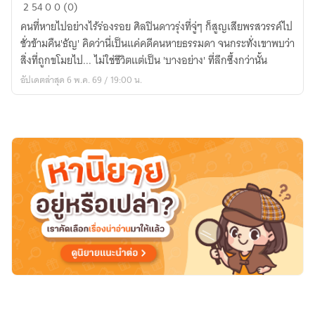
The
2
54
0
0 (0)
Cards(สืบ/
คนที่หายไปอย่างไร้ร่องรอย ศิลปินดาวรุ่งที่จู่ๆ ก็สูญเสียพรสวรรค์ไป
ซ่อน/
ชั่วข้ามคืน'ธัญ' คิดว่านี่เป็นแค่คดีคนหายธรรมดา จนกระทั่งเขาพบว่า
ไพ่)
สิ่งที่ถูกขโมยไป... ไม่ใช่ชีวิตแต่เป็น 'บางอย่าง' ที่ลึกซึ้งกว่านั้น
อัปเดตล่าสุด 6 พ.ค. 69 / 19:00 น.