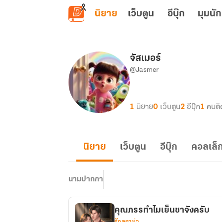
ข้ามไปยังเนื้อหาหลัก
นิยาย
เว็บตูน
อีบุ๊ก
มุมนัก
จัสเมอร์
@Jasmer
1
นิยาย
0
เว็บตูน
2
อีบุ๊ก
1
คนติ
นิยาย
เว็บตูน
อีบุ๊ก
คอลเล็ก
นามปากกา
คุณภรรทำไมเย็นชาจังครับ
รักดราม่า