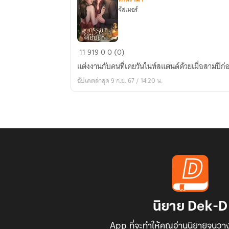
จัสเมอร์
คุณ
11
919
0
0 (0)
ภรร
แต่งงานกับคนที่เคยวันไนท์สแตนด์ด้วยเมื่อสามปีก่อ
ทำไม
อัปเดตล่าสุด 9 ก.ย. 67 / 14:20 น.
เย็น
ชา
จัง
ครับ
นิยาย Dek-D
App ที่จะทำให้คุณอ่านนิยายจนวาง