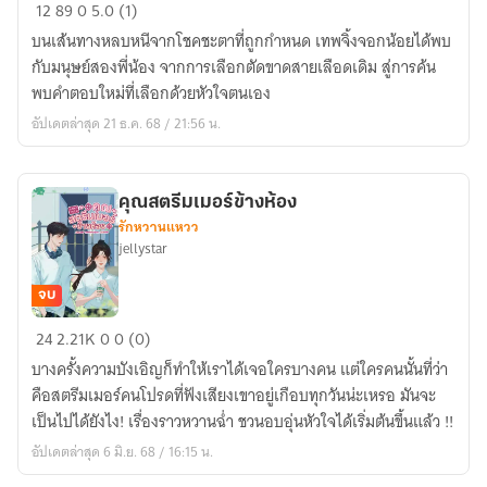
จิ้งจอก
12
89
0
5.0 (1)
ตัว
บนเส้นทางหลบหนีจากโชคชะตาที่ถูกกำหนด เทพจิ้งจอกน้อยได้พบ
นั้น
กับมนุษย์สองพี่น้อง จากการเลือกตัดขาดสายเลือดเดิม สู่การค้น
หยุด
พบคำตอบใหม่ที่เลือกด้วยหัวใจตนเอง
เข้า
อัปเดตล่าสุด 21 ธ.ค. 68 / 21:56 น.
บ้าน
ผม
สัก
คุณสตรีมเมอร์ข้างห้อง
ที
รักหวานแหวว
jellystar
จบ
คุณ
24
2.21K
0
0 (0)
สตรี
บางครั้งความบังเอิญก็ทำให้เราได้เจอใครบางคน แต่ใครคนนั้นที่ว่า
ม
คือสตรีมเมอร์คนโปรดที่ฟังเสียงเขาอยู่เกือบทุกวันน่ะเหรอ มันจะ
เม
เป็นไปได้ยังไง! เรื่องราวหวานฉ่ำ ชวนอบอุ่นหัวใจได้เริ่มต้นขึ้นแล้ว !!
อร์
อัปเดตล่าสุด 6 มิ.ย. 68 / 16:15 น.
ข้าง