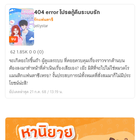
ห้อง
404 error โปรดกู้คืนระบบรัก
รักแฟนตาซี
jellystar
จบ
404
62
1.85K
0
0 (0)
error
จะเกิดอะไรขึ้นถ้า ผู้ดูแลระบบ ที่คอยควบคุมเรื่องราวจากด้านบน
โปรด
ต้องลงมาทำหน้าที่ดำเนินเรื่องเสียเอง? เอ๊ะ มิติที่จะไปไม่ใช่หมวดโร
กู้
แมนติกแฟนตาซีเหรอ? งั้นประสบการณ์ทั้งหมดที่สั่งสมมาก็ไม่มีประ
คืน
โยชน์น่ะสิ!
ระบบ
อัปเดตล่าสุด 21 ก.ค. 68 / 13:19 น.
รัก