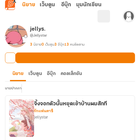
ข้ามไปยังเนื้อหาหลัก
นิยาย
เว็บตูน
อีบุ๊ก
มุมนักเขียน
jellys.
@Jellystar
3
นิยาย
0
เว็บตูน
3
อีบุ๊ก
13
คนติดตาม
นิยาย
เว็บตูน
อีบุ๊ก
คอลเล็กชัน
นามปากกา
จิ้งจอกตัวนั้นหยุดเข้าบ้านผมสักที
รักแฟนตาซี
jellystar