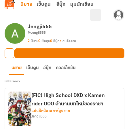
ข้ามไปยังเนื้อหาหลัก
นิยาย
เว็บตูน
อีบุ๊ก
มุมนักเขียน
Jengji555
@Jengji555
2
นิยาย
0
เว็บตูน
0
อีบุ๊ก
7
คนติดตาม
นิยาย
เว็บตูน
อีบุ๊ก
คอลเล็กชัน
นามปากกา
(FIC) High School DXD x Kamen
rider OOO ตำนานบทใหม่ของราชา
แฟนฟิคนิยาย การ์ตูน เกม
Jengji555