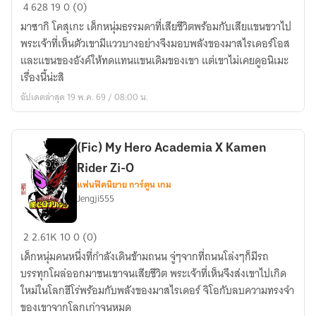
(FIC)
4
628
19
0 (0)
High
มาซากิ โคสุเกะ เด็กหนุ่มธรรมดาที่เสียชีวิตพร้อมกับเสียแขนขวาไป
School
พระเจ้าที่เห็นตัวเขามีแววบางอย่างจึงมอบพลังของมาสไรเดอร์โอส
DXD
และแขนของอังค์ให้ทดแทนแขนเดิมของเขา แต่เขาไม่เคยดูอนิเมะ
x
เรื่องนี้น่ะสิ
Kamen
อัปเดตล่าสุด 19 พ.ค. 69 / 08:00 น.
rider
OOO
ตำนาน
(Fic) My Hero Academia X Kamen
บท
Rider Zi-O
ใหม่
แฟนฟิคนิยาย การ์ตูน เกม
ของ
Jengji555
ราชา
(Fic)
2
2.61K
10
0 (0)
My
เด็กหนุ่มคนหนึ่งที่กำลังเดินข้ามถนน จู่ๆจากที่ถนนโล่งๆก็มีรถ
Hero
บรรทุกโผล่ออกมาชนเขาจนเสียชีวิต พระเจ้าที่เห็นจึงส่งเขาไปเกิด
Academia
ใหม่ในโลกฮีโร่พร้อมกับพลังของมาสไรเดอร์ จิโอกับลบความทรงจำ
X
ของเขาจากโลกเก่าจนหมด