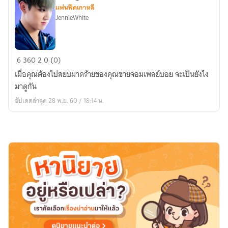
แฟนฟิคเกาหลี
JennieWhite
[Jungkook
6
360
2
0 (0)
X
เมื่อคุณต้องไปสยบมาดร้ายของคุณชายจอมเพลย์บอย จะเป็นยังไง
you]
มาดูกัน
Little
อัปเดตล่าสุด 28 พ.ย. 60 / 18:14 น.
Devil