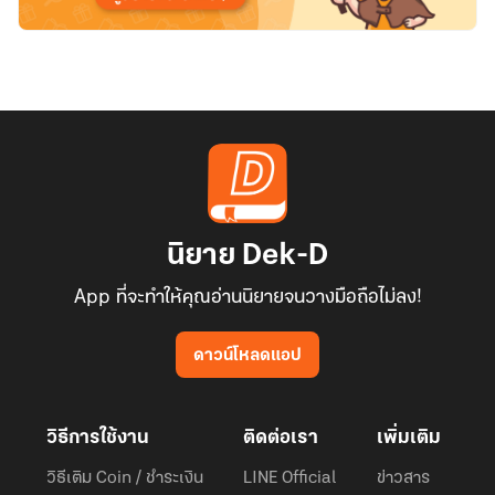
นิยาย Dek-D
App ที่จะทำให้คุณอ่านนิยายจนวางมือถือไม่ลง!
ดาวน์โหลดแอป
วิธีการใช้งาน
ติดต่อเรา
เพิ่มเติม
วิธีเติม Coin / ชำระเงิน
LINE Official
ข่าวสาร