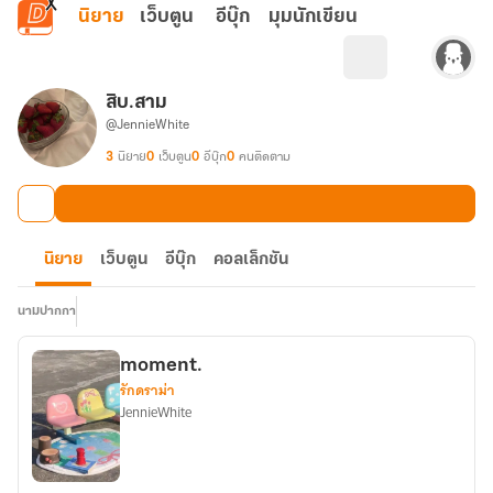
ข้ามไปยังเนื้อหาหลัก
นิยาย
เว็บตูน
อีบุ๊ก
มุมนักเขียน
สิบ.สาม
@JennieWhite
3
นิยาย
0
เว็บตูน
0
อีบุ๊ก
0
คนติดตาม
นิยาย
เว็บตูน
อีบุ๊ก
คอลเล็กชัน
นามปากกา
moment.
รักดราม่า
JennieWhite