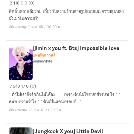
moment.
2
118
0
0 (0)
ฟิคสั้นตอนเดียวจบ เกี่ยวกับความรักหลายรูปแบบและความลุ่มหลง
มัวเมาในความรัก
อัปเดตล่าสุด 9 ม.ค. 68 / 00:20 น.
[jimin x you ft. Bts] Impossible love
แฟนฟิคเกาหลี
JennieWhite
[jimin
7
540
17
0 (0)
x
" ทำไม่เราถึงรักกันไม่ได้ละ! " " เพราะฉันไม่ใช่คนอย่างนายไง " "
you
หมายความว่าไง " " ฉันเป็นแอนดรอยด์.. "
ft.
อัปเดตล่าสุด 28 ก.พ. 61 / 08:59 น.
Bts]
Impossible
love
[Jungkook X you] Little Devil